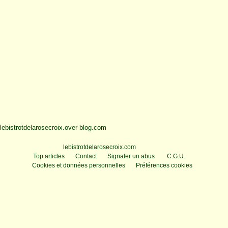
lebistrotdelarosecroix.over-blog.com
Voir le profil de
lebistrotdelarosecroix.com
sur le portail Overblog
Top articles
Contact
Signaler un abus
C.G.U.
Cookies et données personnelles
Préférences cookies