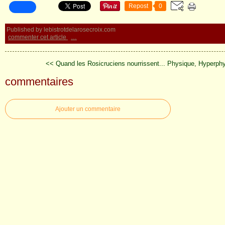
Repost
0
Published by lebistrotdelarosecroix.com
commenter cet article
…
<< Quand les Rosicruciens nourrissent...
Physique, Hyperphy
commentaires
Ajouter un commentaire