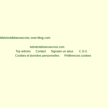
lebistrotdelarosecroix.over-blog.com
Voir le profil de
lebistrotdelarosecroix.com
sur le portail Overblog
Top articles
Contact
Signaler un abus
C.G.U.
Cookies et données personnelles
Préférences cookies