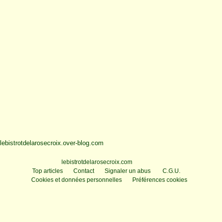
lebistrotdelarosecroix.over-blog.com
Voir le profil de
lebistrotdelarosecroix.com
sur le portail Overblog
Top articles
Contact
Signaler un abus
C.G.U.
Cookies et données personnelles
Préférences cookies