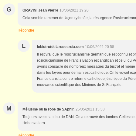
G
GRAVINI Jean Pierre
10/06/2021 19:20
Cela semble ramener de façon rythmée, la résurgence Rosicrucienn
Répondre
L
lebistrotdelarosecroix.com
10/06/2021 20:58
Il est vrai que le rosicrucianisme germanique est connu et pr
rosicrucianisme de Francis Bacon est anglican et celui du 
avons consacré de nombreux messages du bistrot et même u
dans les foyers pour demain est catholique. On le voyait ex
France dans la contre réforme catholique jésuitique du Père
mouvance scientifique des Minimes de St François...
M
Mélusine ou la robe de SAphir.
25/05/2021 15:38
Toujours avec ma tribu de DAN. On a retrouvé des tombes Celtes sou
Hohenzollern...
Répondre