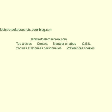
lebistrotdelarosecroix.over-blog.com
Voir le profil de
lebistrotdelarosecroix.com
sur le portail Overblog
Top articles
Contact
Signaler un abus
C.G.U.
Cookies et données personnelles
Préférences cookies