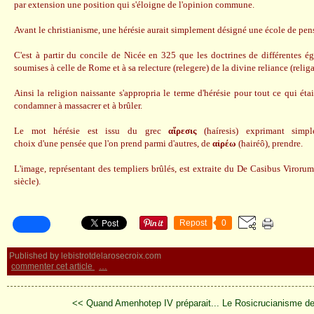
par extension une position qui s'éloigne de l'opinion commune.
Avant le christianisme, une hérésie aurait simplement désigné une école de pen
C'est à partir du concile de Nicée en 325 que les doctrines de différentes égl
soumises à celle de Rome et à sa relecture (relegere) de la divine reliance (religa
Ainsi la religion naissante s'appropria le terme d'hérésie pour tout ce qui étai
condamner à massacrer et à brûler.
Le mot hérésie est issu du grec
αἵρεσις
(haíresis) exprimant simpl
choix d'une pensée que l'on prend parmi d'autres, de
αἱρέω
(hairéô), prendre.
L'image, représentant des templiers brûlés, est extraite du De Casibus Viroru
siècle).
Repost
0
Published by lebistrotdelarosecroix.com
commenter cet article
…
<< Quand Amenhotep IV préparait...
Le Rosicrucianisme d