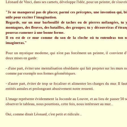
Léonard de Vinci, dans ses carnets, développe l'idée, pour un peintre, de s'ouvrir 
"Je ne manquerai pas de placer, parmi ces préceptes, une invention qui, bien
utile pour exciter l'imagination.
Regarde, sur un mur barbouillé de taches ou de pierres mélangées, tu y
montagnes, des fleuves, des batailles, des groupes; tu y découvriras d'étran
pourras ramener à une bonne forme.
Il en est de ce mur comme du son de la cloche où tu entendras ton 
imagineras."
Pour un mystique moderne, qui n'est pas forcément un peintre, il convient d'
deux mises en garde:
- d'une part, éviter une mentalisation obsédante qui fait projeter sur les murs 
comme par exemple nos formes géométriques.
- d'autre part, éviter de trop se focaliser et alimenter les charges du mur. Il faut
entités astrales et prolongeant abusivement notre ressenti.
L'image représente évidemment la Joconde au Louvre, et au lieu de passer 50 s
observer le tableau, nous pourrions, cette fois, nous intéresser au mur...
Oui, comme dirait Léonard, c'est petit et ridicule...