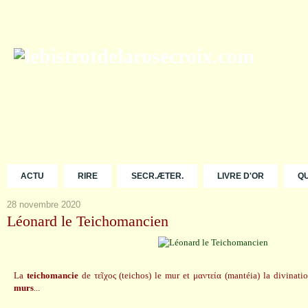
ACTU
RIRE
SECR.ÆTER.
LIVRE D'OR
Q
28 novembre 2020
Léonard le Teichomancien
La
teichomancie
de τεῖχος (teichos) le mur et μαντεία (mantéia) la divinatio
murs
...