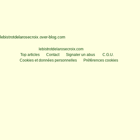
lebistrotdelarosecroix.over-blog.com
Voir le profil de
lebistrotdelarosecroix.com
sur le portail Overblog
Top articles
Contact
Signaler un abus
C.G.U.
Cookies et données personnelles
Préférences cookies