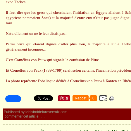
avec Thèbes.
Il faut dire que les grecs qui cherchaient l'initiation en Égypte allaient à Saï
égyptiens nommaient Saou) et la majorité d'entre eux n'était pas jugée digne d
loin...
Naturellement on ne le leur disait pas...
Parmi ceux qui étaient dignes d'aller plus loin, la majorité allait à Thébes
généralement inconnue...
C'est Cornélius von Pauw qui signale la confusion de Pline...
Et Cornélius von Paux (1739-1799) serait selon certains, l'incarnation précéden
La photo représente l'obélisque dédiée à Cornelius von Pauw à Xanten en Rhé
Repost
0
Published by lebistrotdelarosecroix.com
commenter cet article
…