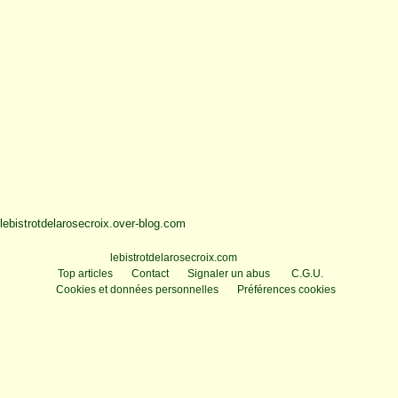
lebistrotdelarosecroix.over-blog.com
Voir le profil de
lebistrotdelarosecroix.com
sur le portail Overblog
Top articles
Contact
Signaler un abus
C.G.U.
Cookies et données personnelles
Préférences cookies