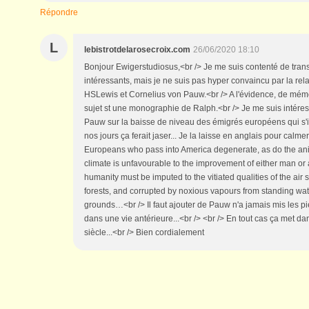
Répondre
L
lebistrotdelarosecroix.com
26/06/2020 18:10
Bonjour Ewigerstudiosus,<br /> Je me suis contenté de tran
intéressants, mais je ne suis pas hyper convaincu par la rela
HSLewis et Cornelius von Pauw.<br /> A l'évidence, de mémoi
sujet st une monographie de Ralph.<br /> Je me suis intér
Pauw sur la baisse de niveau des émigrés européens qui s'i
nos jours ça ferait jaser... Je la laisse en anglais pour calmer
Europeans who pass into America degenerate, as do the anim
climate is unfavourable to the improvement of either man or 
humanity must be imputed to the vitiated qualities of the air
forests, and corrupted by noxious vapours from standing wat
grounds…<br /> Il faut ajouter de Pauw n'a jamais mis les p
dans une vie antérieure...<br /> <br /> En tout cas ça met d
siècle...<br /> Bien cordialement