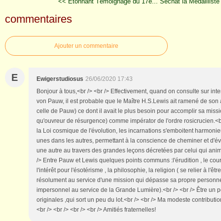
<< Étonnant Témoignage du 17e...
Séchat la Médailliste
commentaires
Ajouter un commentaire
E
Ewigerstudiosus
26/06/2020 17:43
Bonjour à tous,<br /> <br /> Effectivement, quand on consulte sur inte
von Pauw, il est probable que le Maître H.S.Lewis ait ramené de son 
celle de Pauw) ce dont il avait le plus besoin pour accomplir sa miss
qu'ouvreur de résurgence) comme impérator de l'ordre rosicrucien.<b
la Loi cosmique de l'évolution, les incarnations s'emboitent harmon
unes dans les autres, permettant à la conscience de cheminer et d'év
une autre au travers des grandes leçons décretées par celui qui anim
/> Entre Pauw et Lewis quelques points communs :l'érudition , le cou
l'intérêt pour l'ésotérisme , la philosophie, la religion ( se relier à l'êtr
résolument au service d'une mission qui dépasse sa propre personne 
impersonnel au service de la Grande Lumière).<br /> <br /> Être un
originales ,qui sort un peu du lot.<br /> <br /> Ma modeste contributi
<br /> <br /> <br /> <br /> Amitiés fraternelles!