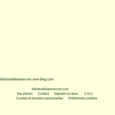
lebistrotdelarosecroix.over-blog.com
Voir le profil de
lebistrotdelarosecroix.com
sur le portail Overblog
Top articles
Contact
Signaler un abus
C.G.U.
Cookies et données personnelles
Préférences cookies