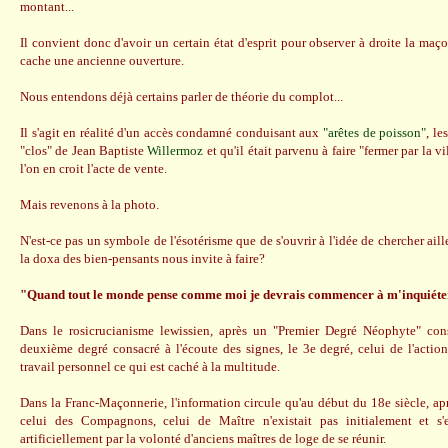
montant...
Il convient donc d'avoir un certain état d'esprit pour observer à droite la maç
cache une ancienne ouverture.
Nous entendons déjà certains parler de théorie du complot...
Il s'agit en réalité d'un accès condamné conduisant aux
"arêtes de poisson"
, le
"clos" de Jean Baptiste
Willermoz
et qu'il était parvenu à faire "fermer par la vil
l'on en croit l'acte de vente.
Mais revenons à la photo.
N'est-ce pas un symbole de l'ésotérisme que de s'ouvrir à l'idée de chercher ail
la doxa des bien-pensants nous invite à faire?
"Quand tout le monde pense comme moi je devrais commencer à m'inquiéter
Dans le rosicrucianisme lewissien, après un "Premier Degré Néophyte" cons
deuxième degré consacré à l'écoute des signes, le 3e degré, celui de l'action
travail personnel ce qui est caché à la multitude.
Dans la Franc-Maçonnerie, l'information circule qu'au début du 18e siècle, apr
celui des Compagnons, celui de Maître n'existait pas initialement et s'
artificiellement par la volonté d'anciens maîtres de loge de se réunir.