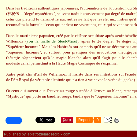
Dans les traditions authentiques japonaises, l'automaticité de l'obtention du 
(神秘伝 = "degré mystérieux", souvent traduit abusivement par degré de maître) 
celui qui prétend le transmettre aux autres ne fait que révéler aux initiés qu'il
reconnaîtra la formule: "ceux qui parlent ne savent pas, ceux qui savent ne parle
Dans le martinisme papusien, créé par le célèbre occultiste après avoir bénéfi
Willermoz (
voir la malle de Steel-Maret
), après le 2e degré, "le degré my
"Supérieur Inconnu". Mais les Habitués ont compris qu'il ne se décerne pas a
"Supérieur Inconnu", et surtout pour pratiquer des invocations théurgique
théurgie n'appartient qu'à la magie blanche alors qu'il s'agit pour le cherc
modeste canal permettant à la Haute Magie Cosmique de s'exprimer.
Autre petit clin d'œil de Willermoz: il insiste dans ses initiations sur l'étu
de l'Art Royal (la véritable alchimie qui n'a rien à voir avec le verbe du gecko)..
Or ceux qui savent que l'œuvre au rouge succède à l'œuvre au blanc, remarque
"Mystique" qui porte un baudrier rouge, tandis que le "Supérieur Inconnu" en a
Repost
0
Published by lebistrotdelarosecroix.com