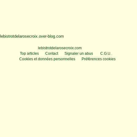
lebistrotdelarosecroix.over-blog.com
Voir le profil de
lebistrotdelarosecroix.com
sur le portail Overblog
Top articles
Contact
Signaler un abus
C.G.U.
Cookies et données personnelles
Préférences cookies