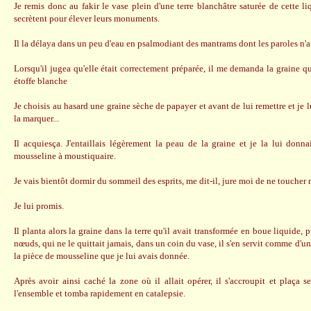
Je remis donc au fakir le vase plein d'une terre blanchâtre saturée de cette li
secrètent pour élever leurs monuments.
Il la délaya dans un peu d'eau en psalmodiant des mantrams dont les paroles n'a
Lorsqu'il jugea qu'elle était correctement préparée, il me demanda la graine qu
étoffe blanche
Je choisis au hasard une graine sèche de papayer et avant de lui remettre et je 
la marquer...
Il acquiesça. J'entaillais légèrement la peau de la graine et je la lui donn
mousseline à moustiquaire.
Je vais bientôt dormir du sommeil des esprits, me dit-il, jure moi de ne toucher 
Je lui promis.
Il planta alors la graine dans la terre qu'il avait transformée en boue liquide, 
nœuds, qui ne le quittait jamais, dans un coin du vase, il s'en servit comme d'un
la pièce de mousseline que je lui avais donnée.
Après avoir ainsi caché la zone où il allait opérer, il s'accroupit et plaça
l'ensemble et tomba rapidement en catalepsie.