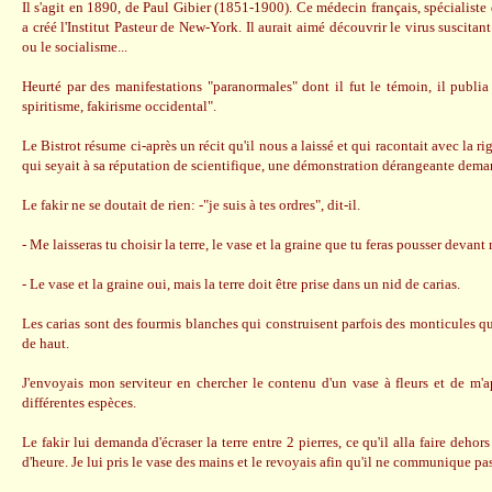
Il s'agit en 1890, de Paul Gibier (1851-1900). Ce médecin français, spécialiste
a créé l'Institut Pasteur de New-York. Il aurait aimé découvrir le virus suscitan
ou le socialisme...
Heurté par des manifestations "paranormales" dont il fut le témoin, il publi
spiritisme, fakirisme occidental".
Le Bistrot résume ci-après un récit qu'il nous a laissé et qui racontait avec la rig
qui seyait à sa réputation de scientifique, une démonstration dérangeante deman
Le fakir ne se doutait de rien: -"je suis à tes ordres", dit-il.
- Me laisseras tu choisir la terre, le vase et la graine que tu feras pousser devant
- Le vase et la graine oui, mais la terre doit être prise dans un nid de carias.
Les carias sont des fourmis blanches qui construisent parfois des monticules q
de haut.
J'envoyais mon serviteur en chercher le contenu d'un vase à fleurs et de m'a
différentes espèces.
Le fakir lui demanda d'écraser la terre entre 2 pierres, ce qu'il alla faire dehor
d'heure. Je lui pris le vase des mains et le revoyais afin qu'il ne communique pas