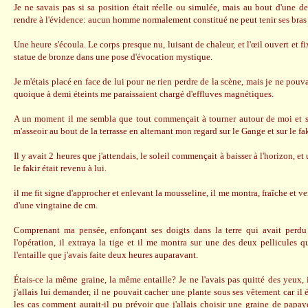
Je ne savais pas si sa position était réelle ou simulée, mais au bout d'une d
rendre à l'évidence: aucun homme normalement constitué ne peut tenir ses bras 
Une heure s'écoula. Le corps presque nu, luisant de chaleur, et l'œil ouvert et fi
statue de bronze dans une pose d'évocation mystique.
Je m'étais placé en face de lui pour ne rien perdre de la scène, mais je ne pouva
quoique à demi éteints me paraissaient chargé d'effluves magnétiques.
A un moment il me sembla que tout commençait à tourner autour de moi et san
m'asseoir au bout de la terrasse en alternant mon regard sur le Gange et sur le fak
Il y avait 2 heures que j'attendais, le soleil commençait à baisser à l'horizon, et
le fakir était revenu à lui.
il me fit signe d'approcher et enlevant la mousseline, il me montra, fraîche et v
d'une vingtaine de cm.
Comprenant ma pensée, enfonçant ses doigts dans la terre qui avait perdu
l'opération, il extraya la tige et il me montra sur une des deux pellicules qu
l'entaille que j'avais faite deux heures auparavant.
Étais-ce la même graine, la même entaille? Je ne l'avais pas quitté des yeux, 
j'allais lui demander, il ne pouvait cacher une plante sous ses vêtement car il 
les cas comment aurait-il pu prévoir que j'allais choisir une graine de papay