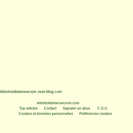
lebistrotdelarosecroix.over-blog.com
Voir le profil de
lebistrotdelarosecroix.com
sur le portail Overblog
Top articles
Contact
Signaler un abus
C.G.U.
Cookies et données personnelles
Préférences cookies