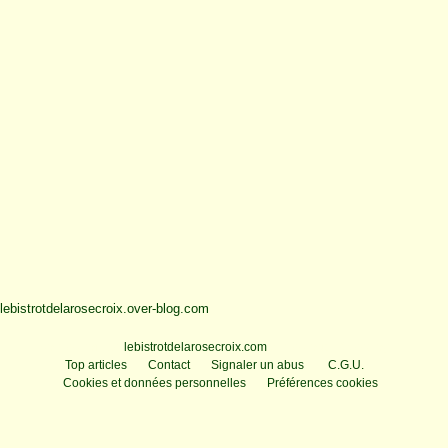
lebistrotdelarosecroix.over-blog.com
Voir le profil de
lebistrotdelarosecroix.com
sur le portail Overblog
Top articles
Contact
Signaler un abus
C.G.U.
Cookies et données personnelles
Préférences cookies