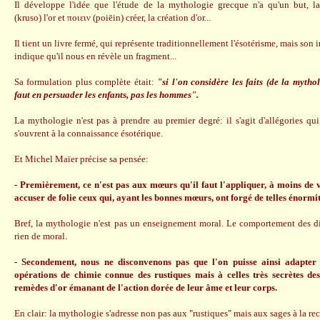
Il développe l'idée que l'étude de la mythologie grecque n'a qu'un but, l
(kruso) l'or et ποιειν (poiēin) créer, la création d'or...
Il tient un livre fermé, qui représente traditionnellement l'ésotérisme, mais son i
indique qu'il nous en révèle un fragment...
Sa formulation plus complète était:
"si l'on considère les faits (de la mytho
faut en persuader les enfants, pas les hommes".
La mythologie n'est pas à prendre au premier degré: il s'agit d'allégories qu
s'ouvrent à la connaissance ésotérique.
Et Michel Maïer précise sa pensée:
- Premièrement, ce n'est pas aux mœurs qu'il faut l'appliquer, à moins de v
accuser de folie ceux qui, ayant les bonnes mœurs, ont forgé de telles énormit
Bref, la mythologie n'est pas un enseignement moral. Le comportement des d
rien de moral.
- Secondement, nous ne disconvenons pas que l'on puisse ainsi adapter
opérations de chimie connue des rustiques mais à celles très secrètes d
remèdes d'or émanant de l'action dorée de leur âme et leur corps.
En clair: la mythologie s'adresse non pas aux "rustiques" mais aux sages à la rech