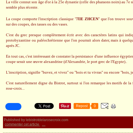
La ville connut son âge d'or à la 25e dynastie (celle des pharaons noirs) au 7e 
semble plus récente.
π
La coupe comporte l'inscription classique "
IE ZHCEN
" que l'on trouve souv
sur des coupes, des tasses ou des vases.
C'est du grec presque complètement écrit avec des caractères latins qui indi
protobyzantine ou paléochrétienne que l'on pourrait alors dater, mais à quelqu
après JC.
En tout cas, c'est intéressant de constater la persistance d'une influence égypti
coupe serait une œuvre alexandrine (d'Alexandrie, le port grec de l'Egypte)..
L'inscription, signifie "buvez, et vivez" ou "bois et tu vivras" ou encore "bois, j
C'est naturellement digne du Bistrot, surtout si l'on remarque les motifs de la
rose-croix...
Repost
0
Published by lebistrotdelarosecroix.com
commenter cet article
…