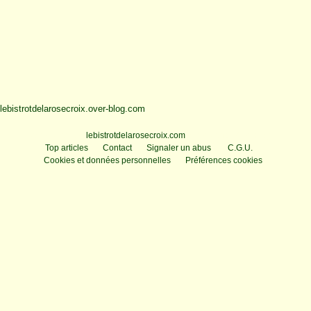
lebistrotdelarosecroix.over-blog.com
Voir le profil de
lebistrotdelarosecroix.com
sur le portail Overblog
Top articles
Contact
Signaler un abus
C.G.U.
Cookies et données personnelles
Préférences cookies