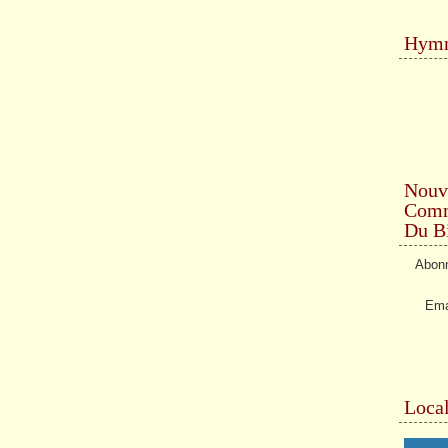
Hymn
Nouv
Comme
Du Bi
Abonn
Ema
Local