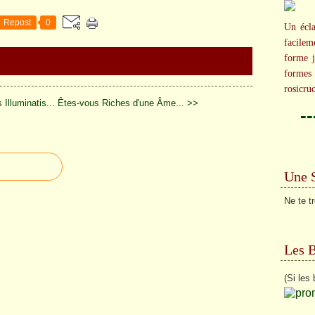
Repost
0
Un écla
facilem
forme j
formes
rosicru
Illuminatis...
Êtes-vous Riches d'une Âme... >>
-
Une 
Ne te t
Les 
(Si les 