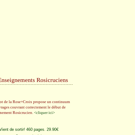
Enseignements Rosicruciens
rot de la Rose+Croix propose un continuum
vrages couvrant correctement le début de
gnement Rosicrucien.
<cliquer ici>
Vient de sortir! 460 pages. 29.90€