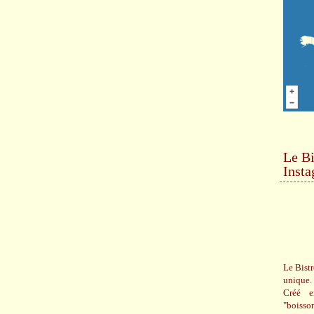
Le Bi
Inst
Le Bistr
unique.
Créé e
"boisso