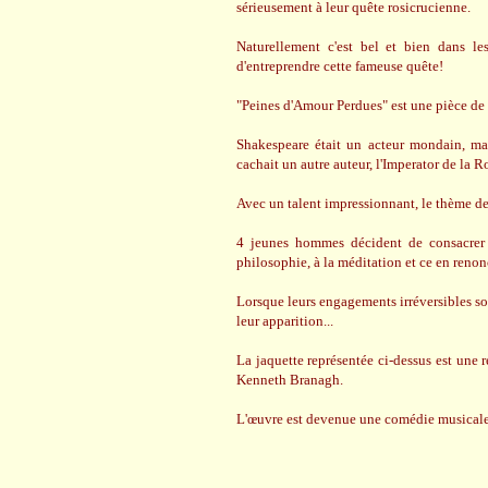
sérieusement à leur quête rosicrucienne.
Naturellement c'est bel et bien dans les
d'entreprendre cette fameuse quête!
"Peines d'Amour Perdues" est une pièce de
Shakespeare était un acteur mondain, mais
cachait un autre auteur, l'Imperator de la 
Avec un talent impressionnant, le thème de 
4 jeunes hommes décident de consacrer 3
philosophie, à la méditation et ce en renonç
Lorsque leurs engagements irréversibles so
leur apparition...
La jaquette représentée ci-dessus est une r
Kenneth Branagh.
L'œuvre est devenue une comédie musicale p