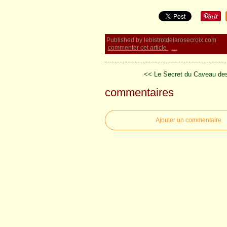
Published by lebistrotdelarosecroix.com
commenter cet article
…
<< Le Secret du Caveau des 
commentaires
Ajouter un commentaire