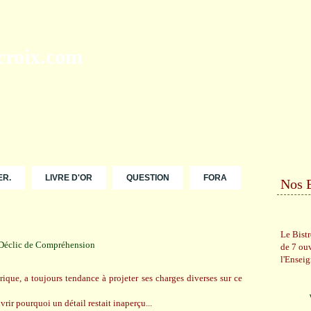
ER.
LIVRE D'OR
QUESTION
FORA
Nos 
Le Bist
de 7 ou
l'Ensei
ique, a toujours tendance à projeter ses charges diverses sur ce
rir pourquoi un détail restait inaperçu...