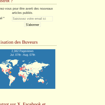
strot ?
ez-vous pour être averti des nouveaux
articles publiés.
il
isation des Buveurs
2,382 Pageviews
Jul. 07th - Aug. 07th
strot sur X, Facebook et