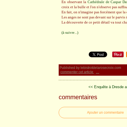
En observant la
Cathédrale de Caspar Da
croix et la bulle et l'on n'observe pas suff
En fait, on n'imagine pas forcément que la c
Les anges ne sont pas devant sur le parvis m
La découverte de ce petit détail va tout cha
(à suivre...)
Published by lebistrotdelarosecroix.com
commenter cet article
…
<< Enquête à Dresde au
commentaires
Ajouter un commentaire