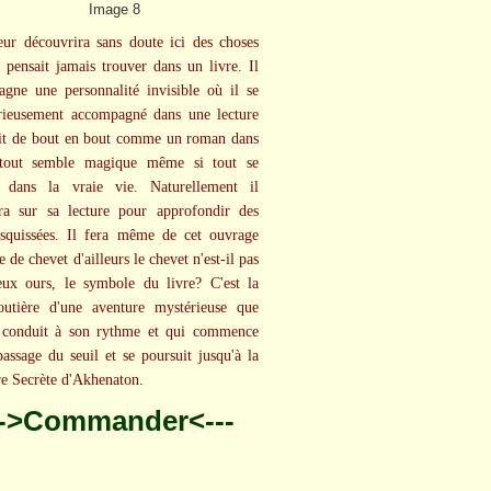
eur découvrira sans doute ici des choses
e pensait jamais trouver dans un livre. Il
gne une personnalité invisible où il se
rieusement accompagné dans une lecture
lit de bout en bout comme un roman dans
 tout semble magique même si tout se
t dans la vraie vie. Naturellement il
ra sur sa lecture pour approfondir des
esquissées. Il fera même de cet ouvrage
e de chevet d'ailleurs le chevet n'est-il pas
ux ours, le symbole du livre? C'est la
outière d'une aventure mystérieuse que
 conduit à son rythme et qui commence
passage du seuil et se poursuit jusqu'à la
 Secrète d'Akhenaton.
-->Commander<---