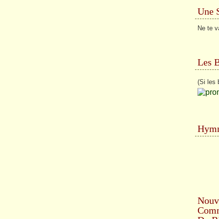
Une 
Ne te v
Les 
(Si les 
Hymn
Nouv
Comme