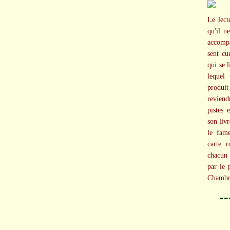
Le lect
qu'il n
accompa
sent cu
qui se 
lequel
produi
reviend
pistes 
son livr
le fame
carte r
chacun
par le 
Chambre
-