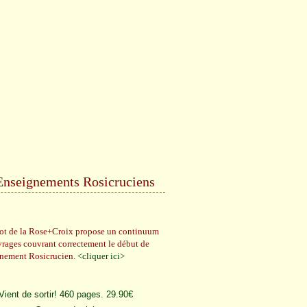
Enseignements Rosicruciens
rot de la Rose+Croix propose un continuum
vrages couvrant correctement le début de
gnement Rosicrucien.
<cliquer ici>
Vient de sortir! 460 pages. 29.90€