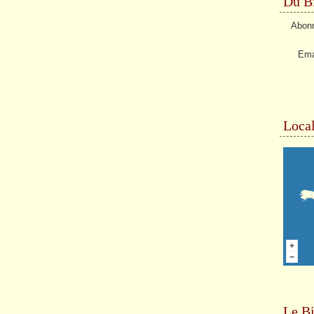
Du Bi
Abonn
Ema
Local
Le Bi