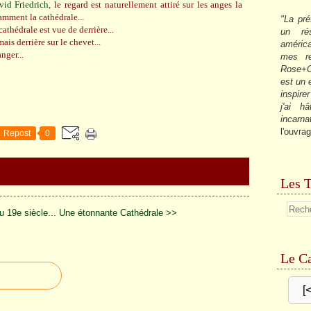
vid Friedrich
, le regard est naturellement attiré sur les anges la
isamment la cathédrale...
"La pré
athédrale est vue de derrière...
un ré
ais derrière sur le chevet...
américa
nger...
mes re
Rose+C
est un
inspire
j'ai h
incarna
l'ouvrag
Repost
0
Les T
 19e siècle...
Une étonnante Cathédrale >>
Le Ca
[