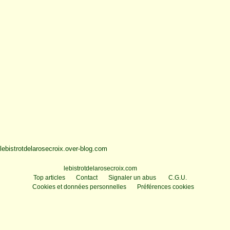
lebistrotdelarosecroix.over-blog.com
Voir le profil de
lebistrotdelarosecroix.com
sur le portail Overblog
Top articles
Contact
Signaler un abus
C.G.U.
Cookies et données personnelles
Préférences cookies