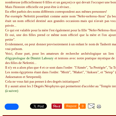
nombreuse (officiellement 6 filles et un garçon) ce qui devait l'occuper une bon
Mais l'histoire officielle est peut-être à réviser...
En effet parfois des noms différents correspondent aux mêmes personnes!
Par exemple Nefertiti possédait comme autre nom "Nefer-neferou-Aton" (la bea
était un nom officiel destiné aux grandes occasions mais qui n'avait pas vocat
privée...
Ce qui est valable pour la mère l'est également pour la fille "Nefer-Neferou-Ato
Et oui, une des filles prend ce même nom officiel que la mère et l'on ajoute
petite".
Evidemment, on peut donner provisoirement à un enfant le nom de Tasherit mai
vrai prénom.
Voici, d'une part, pour les amateurs de recherche archéologique un lien
d'égyptologue de Dimitri Laboury
et tentons avec notre pratique mystique de r
des filles de Nefertiti...
Il n'y en a alors plus que 4 et ce sont dans l'ordre: "l'Aimée", "la Protégée", "la To
Les noms égyptiens étant dans l'ordre: "Merit", "Maket", "Anksen", et "Setep"
Anksenaton et Setepenrâ).
Cela ne vous fait pas penser à des degrés initiatiques?
Il y aurait ainsi les 3 Degrés Néophytes qui permettent d'accéder au "Temple inté
(à suivre)
Repost
0