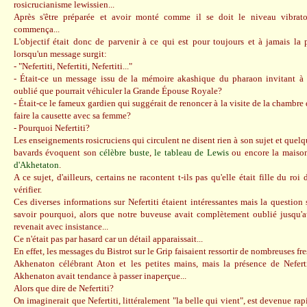
rosicrucianisme lewissien...
Après s'être préparée et avoir monté comme il se doit le niveau vibratoi
commença...
L'objectif était donc de parvenir à ce qui est pour toujours et à jamais l
lorsqu'un message surgit:
- "Nefertiti, Nefertiti, Nefertiti..."
- Était-ce un message issu de la mémoire akashique du pharaon invitant à
oublié que pourrait véhiculer la Grande Épouse Royale?
- Était-ce le fameux gardien qui suggérait de renoncer à la visite de la chambre 
faire la causette avec sa femme?
- Pourquoi Nefertiti?
Les enseignements rosicruciens qui circulent ne disent rien à son sujet et quel
bavards évoquent son
célèbre buste
,
le tableau de Lewis
ou encore la maison
d'Akhetaton
.
A ce sujet, d'ailleurs, certains ne racontent t-ils pas qu'elle était fille du roi
vérifier.
Ces diverses informations sur Nefertiti étaient intéressantes mais la question
savoir pourquoi, alors que notre buveuse avait complètement oublié jusqu'au
revenait avec insistance...
Ce n'était pas par hasard car un détail apparaissait...
En effet, les messages du Bistrot sur le Grip faisaient ressortir de nombreuses f
Akhenaton célébrant Aton et les petites mains, mais la présence de Nefert
Akhenaton avait tendance à passer inaperçue...
Alors que dire de Nefertiti?
On imaginerait que Nefertiti, littéralement "la belle qui vient", est devenue r