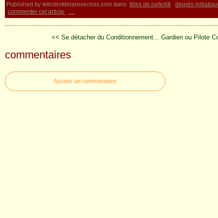
Published by lebistrotdelarosecroix.com
dans
filles de nefertiti
degrés initiatiq
commenter cet article
…
<< Se détacher du Conditionnement...
Gardien ou Pilote 
commentaires
Ajouter un commentaire