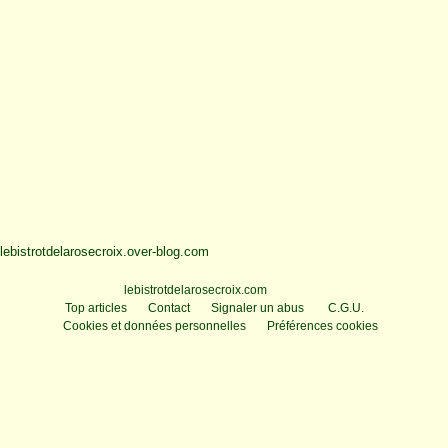
lebistrotdelarosecroix.over-blog.com
Voir le profil de
lebistrotdelarosecroix.com
sur le portail Overblog
Top articles
Contact
Signaler un abus
C.G.U.
Cookies et données personnelles
Préférences cookies