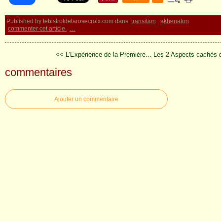
Published by lebistrotdelarosecroix.com
dans
transition
akhenaton
commenter cet article
…
<< L'Expérience de la Première...
Les 2 Aspects cachés 
commentaires
Ajouter un commentaire