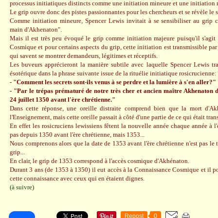
processus initiatiques distincts comme une initiation mineure et une initiation 
Le grip ouvre donc des pistes passionnantes pour les chercheurs et se révèle le 
Comme initiation mineure, Spencer Lewis invitait à se sensibiliser au grip
main d'Akhenaton".
Mais il est très peu évoqué le grip comme initiation majeure puisqu'il s'agit
Cosmique et pour certains aspects du grip, cette initiation est transmissible par
qui savent se montrer demandeurs, légitimes et réceptifs.
Les buveurs apprécieront la manière subtile avec laquelle Spencer Lewis tr
ésotérique dans la phrase suivante issue de la rituélie initiatique rosicrucienne:
- "Comment les secrets sont-ils venus à se perdre et la lumière à s'en aller?"
- "Par le trépas prématuré de notre très cher et ancien maître Akhenaton don
24 juillet 1350 avant l'ère chrétienne."
Dans cette réponse, une oreille distraite comprend bien que la mort d'Ak
l'Enseignement, mais cette oreille passait à côté d'une partie de ce qui était trans
En effet les rosicruciens lewissiens fêtent la nouvelle année chaque année à 
pas depuis 1350 avant l'ère chrétienne, mais 1353...
Nous comprenons alors que la date de 1353 avant l'ère chrétienne n'est pas le
grip...
En clair, le grip de 1353 correspond à l'accès cosmique d'Akhénaton.
Durant 3 ans (de 1353 à 1350) il eut accès à la Connaissance Cosmique et il po
cette connaissance avec ceux qui en étaient dignes.
(à suivre)
Repost
0