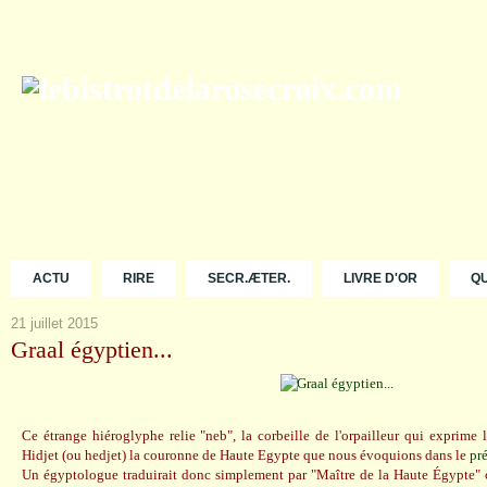
ACTU
RIRE
SECR.ÆTER.
LIVRE D'OR
Q
21 juillet 2015
Graal égyptien...
Ce étrange hiéroglyphe relie "neb", la corbeille de l'orpailleur qui exprime l'o
Hidjet (ou hedjet) la couronne de Haute Egypte que nous évoquions dans le
pr
Un égyptologue traduirait donc simplement par "Maître de la Haute Égypte" 