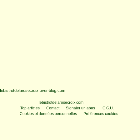
lebistrotdelarosecroix.over-blog.com
Voir le profil de
lebistrotdelarosecroix.com
sur le portail Overblog
Top articles
Contact
Signaler un abus
C.G.U.
Cookies et données personnelles
Préférences cookies