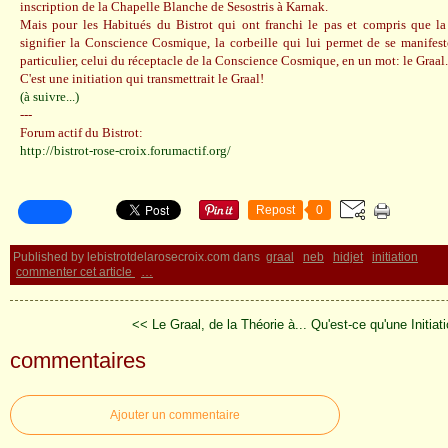
inscription de la Chapelle Blanche de Sesostris à Karnak.
Mais pour les Habitués du Bistrot qui ont franchi le pas et compris que l
signifier la Conscience Cosmique, la corbeille qui lui permet de se manifest
particulier, celui du réceptacle de la Conscience Cosmique, en un mot: le Graal.
C'est une initiation qui transmettrait le Graal!
(à suivre...)
---
Forum actif du Bistrot:
http://bistrot-rose-croix.forumactif.org/
Repost
0
Published by lebistrotdelarosecroix.com
dans
graal
neb
hidjet
initiation
commenter cet article
…
<< Le Graal, de la Théorie à...
Qu'est-ce qu'une Initiat
commentaires
Ajouter un commentaire