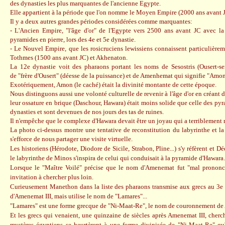
des dynasties les plus marquantes de l'ancienne Egypte.
Elle appartient à la période que l'on nomme le Moyen Empire (2000 ans avant 
Il y a deux autres grandes périodes considérées comme marquantes:
- L'Ancien Empire, "l'âge d'or" de l'Egypte vers 2500 ans avant JC avec la
pyramides en pierre, lors des 4e et 5e dynastie.
- Le Nouvel Empire, que les rosicruciens lewissiens connaissent particulière
Tothmes (1500 ans avant JC) et Akhenaton.
La 12e dynastie voit des pharaons portant les noms de Sesostris (Ousert-sen
de "frère d'Ousert" (déesse de la puissance) et de Amenhemat qui signifie "Amon
Exotériquement, Amon (le caché) était la divinité montante de cette époque.
Nous distinguons aussi une volonté culturelle de revenir à l'âge d'or en créant
leur ossature en brique (Daschour, Hawara) était moins solide que celle des pyr
dynasties et sont devenues de nos jours des tas de ruines.
Il n'empêche que le complexe d'Hawara devait être un joyau qui a terriblement m
La photo ci-dessus montre une tentative de reconstitution du labyrinthe et la 
s'efforce de nous partager une visite virtuelle.
Les historiens (Hérodote, Diodore de Sicile, Strabon, Pline...) s'y réfèrent et D
le labyrinthe de Minos s'inspira de celui qui conduisait à la pyramide d'Hawara.
Lorsque le "Maître Voilé" précise que le nom d'Amenemat fut "mal prononcé
invitation à chercher plus loin.
Curieusement Manethon dans la liste des pharaons transmise aux grecs au 3e s
d'Amenemat III, mais utilise le nom de "Lamares"...
"Lamares" est une forme grecque de "Ni-Maat-Re", le nom de couronnement de
Et les grecs qui venaient, une quinzaine de siècles après Amenemat III, cherch
mystères égyptiens se heurtèrent à une forme divinisée de "Ni-Maat-Re" qu'i