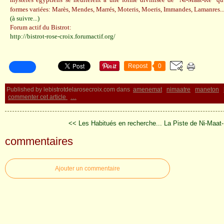
formes variées: Marès, Mendes, Marrés, Moteris, Moeris, Immandes, Lamanres..
(à suivre...)
Forum actif du Bistrot:
http://bistrot-rose-croix.forumactif.org/
Repost
0
Published by lebistrotdelarosecroix.com
dans
amenemat
nimaatre
maneton
commenter cet article
…
<< Les Habitués en recherche...
La Piste de Ni-Maat
commentaires
Ajouter un commentaire