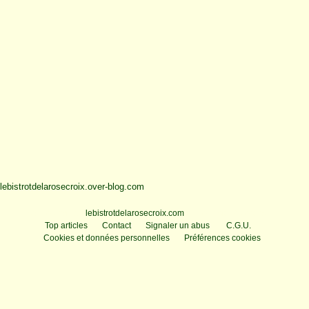
lebistrotdelarosecroix.over-blog.com
Voir le profil de
lebistrotdelarosecroix.com
sur le portail Overblog
Top articles
Contact
Signaler un abus
C.G.U.
Cookies et données personnelles
Préférences cookies