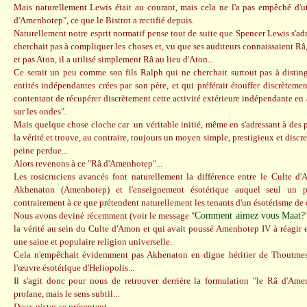
Mais naturellement Lewis était au courant, mais cela ne l'a pas empêché d'ut
d'Amenhotep", ce que le Bistrot a rectifié depuis.
Naturellement notre esprit normatif pense tout de suite que Spencer Lewis s'a
cherchait pas à compliquer les choses et, vu que ses auditeurs connaissaient Râ,
et pas Aton, il a utilisé simplement Râ au lieu d'Aton...
Ce serait un peu comme son fils Ralph qui ne cherchait surtout pas à distin
entités indépendantes crées par son père, et qui préférait étouffer discrèteme
contentant de récupérer discrètement cette activité extérieure indépendante en
sur les ondes".
Mais quelque chose cloche car un véritable initié, même en s'adressant à des 
la vérité et trouve, au contraire, toujours un moyen simple, prestigieux et discre
peine perdue...
Alors revenons à ce "Râ d'Amenhotep"...
Les rosicruciens avancés font naturellement la différence entre le Culte d'A
Akhenaton (Amenhotep) et l'enseignement ésotérique auquel seul un p
contrairement à ce que prétendent naturellement les tenants d'un ésotérisme de 
Nous avons deviné récemment (voir le message "
Comment aimez vous Maat?
la vérité au sein du Culte d'Amon et qui avait poussé Amenhotep IV à réagir 
une saine et populaire religion universelle.
Cela n'empêchait évidemment pas Akhenaton en digne héritier de Thoutmes
l'œuvre ésotérique d'Heliopolis...
Il s'agit donc pour nous de retrouver derrière la formulation "le Râ d'Am
profane, mais le sens subtil...
Deux pistes se présentent...