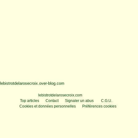
lebistrotdelarosecroix.over-blog.com
Voir le profil de
lebistrotdelarosecroix.com
sur le portail Overblog
Top articles
Contact
Signaler un abus
C.G.U.
Cookies et données personnelles
Préférences cookies