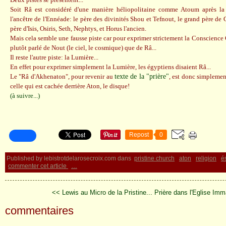
Soit Râ est considéré d'une manière héliopolitaine comme Atoum après la
l'ancêtre de l'Ennéade: le père des divinités Shou et Tefnout, le grand père de G
père d'Isis, Osiris, Seth, Nephtys, et Horus l'ancien.
Mais cela semble une fausse piste car pour exprimer strictement la Conscienc
plutôt parlé de Nout (le ciel, le cosmique) que de Râ...
Il reste l'autre piste: la Lumière...
En effet pour exprimer simplement la Lumière, les égyptiens disaient Râ...
Le "Râ d'Akhenaton", pour revenir au
texte de la "prière"
, est donc simplemen
celle qui est cachée derrière Aton, le disque!
(à suivre...)
Repost
0
Published by lebistrotdelarosecroix.com
dans
pristine church
aton
religion
é
commenter cet article
…
<< Lewis au Micro de la Pristine...
Prière dans l'Eglise Imm
commentaires