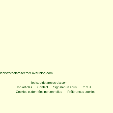
lebistrotdelarosecroix.over-blog.com
Voir le profil de
lebistrotdelarosecroix.com
sur le portail Overblog
Top articles
Contact
Signaler un abus
C.G.U.
Cookies et données personnelles
Préférences cookies