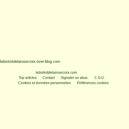
lebistrotdelarosecroix.over-blog.com
Voir le profil de
lebistrotdelarosecroix.com
sur le portail Overblog
Top articles
Contact
Signaler un abus
C.G.U.
Cookies et données personnelles
Préférences cookies