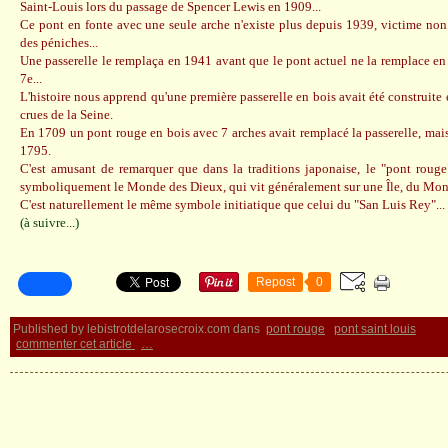
Saint-Louis lors du passage de Spencer Lewis en 1909...
Ce pont en fonte avec une seule arche n'existe plus depuis 1939, victime non
des péniches...
Une passerelle le remplaça en 1941 avant que le pont actuel ne la remplace en 
7e...
L'histoire nous apprend qu'une première passerelle en bois avait été construite 
crues de la Seine.
En 1709 un pont rouge en bois avec 7 arches avait remplacé la passerelle, mais
1795.
C'est amusant de remarquer que dans la traditions japonaise, le "pont rouge"
symboliquement le Monde des Dieux, qui vit généralement sur une Île, du Mo
C'est naturellement le même symbole initiatique que celui du "San Luis Rey"...
(à suivre...)
Repost
0
Published by lebistrotdelarosecroix.com
dans
pont rouge
pont saint louis
commenter cet article
…