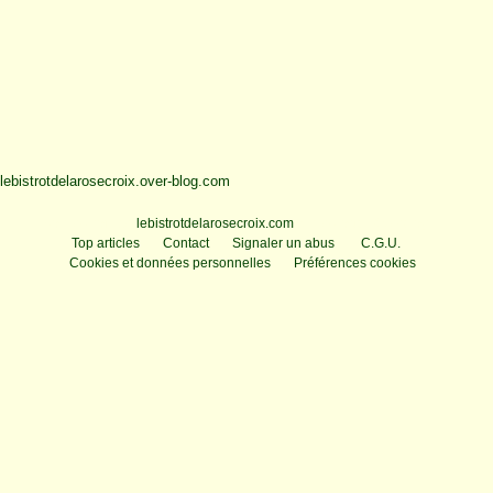
lebistrotdelarosecroix.over-blog.com
Voir le profil de
lebistrotdelarosecroix.com
sur le portail Overblog
Top articles
Contact
Signaler un abus
C.G.U.
Cookies et données personnelles
Préférences cookies