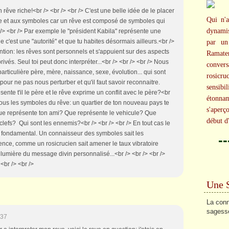
n rêve riche!<br /> <br /> <br /> C'est une belle idée de le placer
Qui n'a
ue et aux symboles car un rêve est composé de symboles qui
dynami
br /> <br /> Par exemple le "président Kabila" représente une
e c'est une "autorité" et que tu habites désormais ailleurs.<br />
par un
ttention: les rêves sont personnels et s'appuient sur des aspects
Ramater
ivés. Seul toi peut donc interpréter...<br /> <br /> <br /> Nous
conversa
rticulière père, mère, naissance, sexe, évolution... qui sont
rosicr
ur ne pas nous perturber et qu'il faut savoir reconnaitre.
sensibi
ente t'il le père et le rêve exprime un conflit avec le père?<br
étonna
de tous les symboles du rêve: un quartier de ton nouveau pays te
s'aperç
Que représente ton ami? Que représente le vehicule? Que
début d
lefs? Qui sont les ennemis?<br /> <br /> <br /> En tout cas le
 fondamental. Un connaisseur des symboles sait les
-
dence, comme un rosicrucien sait amener le taux vibratoire
a lumière du message divin personnalisé...<br /> <br /> <br />
<br /> <br />
Une 
La conn
sagess
:37