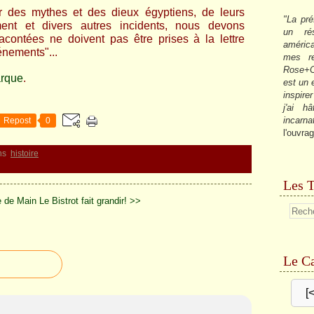
 des mythes et des dieux égyptiens, de leurs
"La pré
nt et divers autres incidents, nous devons
un ré
acontées ne doivent pas être prises à la lettre
américa
énements"...
mes re
Rose+C
arque
.
est un
inspire
j'ai h
incarna
Repost
0
l'ouvrag
ns
histoire
Les T
e de Main
Le Bistrot fait grandir! >>
Le Ca
[