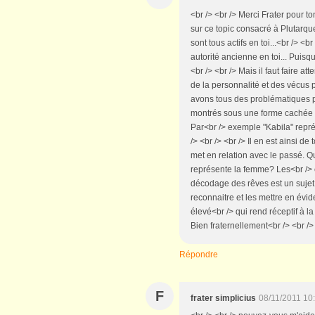
<br /> <br /> Merci Frater pour to
sur ce topic consacré à Plutarq
sont tous actifs en toi...<br /> <
autorité ancienne en toi... Puisqu
<br /> <br /> Mais il faut faire a
de la personnalité et des vécus pr
avons tous des problématiques pa
montrés sous une forme cachée po
Par<br /> exemple "Kabila" représ
/> <br /> <br /> Il en est ainsi 
met en relation avec le passé. 
représente la femme? Les<br /> c
décodage des rêves est un sujet
reconnaitre et les mettre en évi
élevé<br /> qui rend réceptif à l
Bien fraternellement<br /> <br /> 
Répondre
F
frater simplicius
08/11/2011 10