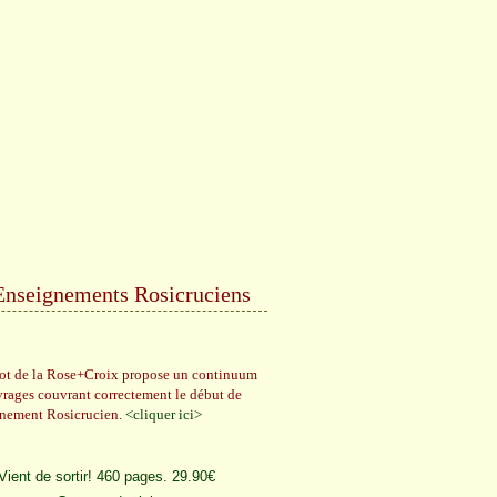
Enseignements Rosicruciens
rot de la Rose+Croix propose un continuum
vrages couvrant correctement le début de
gnement Rosicrucien.
<cliquer ici>
Vient de sortir! 460 pages. 29.90€