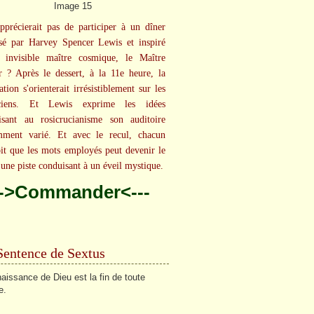
pprécierait pas de participer à un dîner
sé par Harvey Spencer Lewis et inspiré
 invisible maître cosmique, le Maître
 ? Après le dessert, à la 11e heure, la
tion s'orienterait irrésistiblement sur les
uciens. Et Lewis exprime les idées
lisant au rosicrucianisme son auditoire
mment varié. Et avec le recul, chacun
oit que les mots employés peut devenir le
'une piste conduisant à un éveil mystique.
-->Commander<---
Sentence de Sextus
aissance de Dieu est la fin de toute
e.