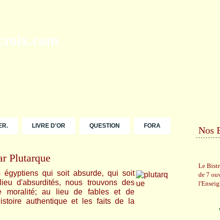
ER.
LIVRE D'OR
QUESTION
FORA
Nos 
ar Plutarque
Le Bist
s égyptiens qui soit absurde, qui soit
de 7 ou
lieu d'absurdités, nous trouvons des
l'Ensei
e moralité; au lieu de fables et de
istoire authentique et les faits de la