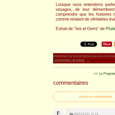
Lorsque nous entendons parler
voyages, de leur démembreme
comprendre que les histoires r
comme relatant de véritables év
Extrait de "Isis et Osiris" de
Plut
Published by lebistrotdelarosecroix.com
da
commenter cet article
…
<< La Poigné
commentaires
Ajouter un commentaire
F
fm
08/11/2011 11:19