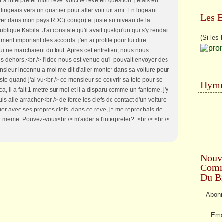
 a interpreter mon reve. voici le reve en question: j'etais en
dirigeais vers un quartier pour aller voir un ami. En logeant
Les 
uver dans mon pays RDC( congo) et juste au niveau de la
blique Kabila. J'ai constate qu'il avait quelqu'un qui s'y rendait
(Si les 
ment important des accords. j'en ai profite pour lui dire
i ne marchaient du tout. Apres cet entretien, nous nous
is dehors,<br /> l'idee nous est venue qu'il pouvait envoyer des
nsieur inconnu a moi me dit d'aller monter dans sa voiture pour
uste quand j'ai vu<br /> ce monsieur se couvrir sa tete pour se
Hymn
ca, il a fait 1 metre sur moi et il a disparu comme un fantome. j'y
suis alle arracher<br /> de force les clefs de contact d'un voiture
uer avec ses propres clefs. dans ce reve, je me reprochais de
i meme. Pouvez-vous<br /> m'aider a l'interpreter? <br /> <br />
Nouv
Comme
Du Bi
Abonn
Ema