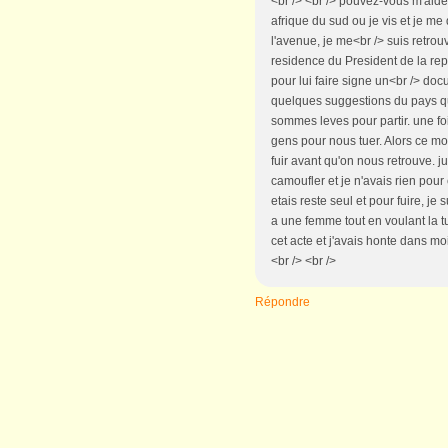
<br /> <br /> pouvez-vous m'aider
afrique du sud ou je vis et je me 
l'avenue, je me<br /> suis retro
residence du President de la repu
pour lui faire signe un<br /> docu
quelques suggestions du pays qu
sommes leves pour partir. une fo
gens pour nous tuer. Alors ce mo
fuir avant qu'on nous retrouve. j
camoufler et je n'avais rien pour 
etais reste seul et pour fuire, je 
a une femme tout en voulant la t
cet acte et j'avais honte dans mo
<br /> <br />
Répondre