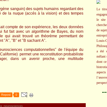
gène sanguin) des sujets humains regardant des
Le titr
té de la nuque (accés à la vision) et des tempes
engagea
le site
cherche
tenait compte de son expérience, les deux données
de suje
i fut fait avec un algorithme de Bayes, du nom
entrepr
e qui avait trouvé un théorème permettant de
t "A", "B" et "B sachant A".
Louis-
Philoso
eurosciences computationnelles" de l'équipe du
a été e
Californie) permet une reconstitution probabiliste
mêlant 
sager, dans un avenir proche, une multitude
dont ce
bistro
aspect
l’œuvr
perspec
-
Repost
0
ns
neurosciences