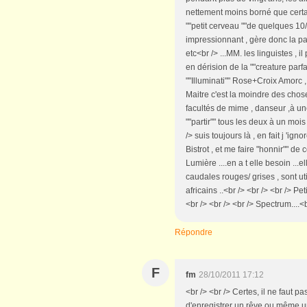
nettement moins borné que certai
""petit cerveau ""de quelques 10
impressionnant , gère donc la pa
etc<br /> ...MM. les linguistes ,
en dérision de la ""creature parfai
""Illuminati"" Rose+Croix Amorc , 
Maitre c'est la moindre des chos
facultés de mime , danseur ,à une
""partir"" tous les deux à un mois 
/> suis toujours là , en fait j 'i
Bistrot , et me faire "honnir"" d
Lumière ....en a t elle besoin ...
caudales rouges/ grises , sont u
africains ..<br /> <br /> <br /> 
<br /> <br /> <br /> Spectrum....<b
Répondre
F
fm
28/10/2011 17:12
<br /> <br /> Certes, il ne faut 
d'enregistrer un rêve ou même une