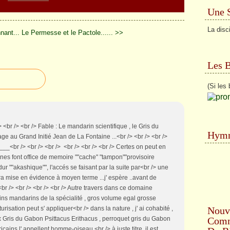
Une 
La disc
nant...
Le Permesse et le Pactole...... >>
Les 
(Si les 
/> <br /> <br /> Fable : Le mandarin scientifique , le Gris du
Hymn
age au Grand Initié Jean de La Fontaine ...<br /> <br /> <br />
__<br /> <br /> <br /> <br /> <br /> <br /> Certes on peut en
ones font office de memoire ""cache" "tampon""provisoire
dur ""akashique"", l'accés se faisant par la suite par<br /> une
sera mise en évidence à moyen terme ...j' espère ..avant de
<br /> <br /> <br /> <br /> Autre travers dans ce domaine
ains mandarins de la spécialité , gros volume egal grosse
Nouv
urisation peut s' appliquer<br /> dans la nature , j' ai cohabité ,
Comme
x Gris du Gabon Psittacus Erithacus , perroquet gris du Gabon
icains l' appellent homme-oiseau,<br /> à juste titre, il est