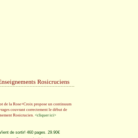
Enseignements Rosicruciens
rot de la Rose+Croix propose un continuum
vrages couvrant correctement le début de
gnement Rosicrucien.
<cliquer ici>
Vient de sortir! 460 pages. 29.90€