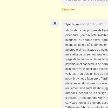
Répondre
S
Spectrum
28/10/2011 17:03
<br /> <br /> Les progrés de l'im
exterieure , de l' activité invisibl
interface , du double astral, ""au
interface, apte a décoder ,traiter 
autoroute et le passage de nomb
mais et là où on se heurtera long
siege de la mémoire , la mémoir
psychique et connecté à ce dernie
infiniment<br /> petit, des espaces
voitures , non c'est un lieu de p
pour<br /> notre fabuleux , ""or
planches anatomiques du systeme
reellement une sorte de<br /> tige
arrondi superieur de la dite tige
corps est un scpahandre<br /> te
cervicale , en est l' élément ess
""Alsheimer"<br /> ou autre trauma