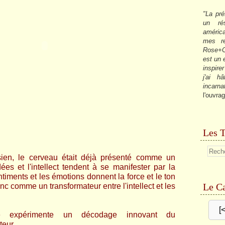
"La pré
un ré
américa
mes re
Rose+C
est un
inspire
j'ai h
incarna
l'ouvrag
Les T
sien, le cerveau était déjà présenté comme un
dées et l'intellect tendent à se manifester par la
entiments et les émotions donnent la force et le ton
Le Ca
onc comme un transformateur entre l'intellect et les
[
ne expérimente un décodage innovant du
eur...