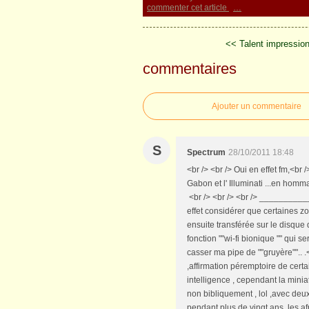
commenter cet article
…
<< Talent impression
commentaires
Ajouter un commentaire
S
Spectrum
28/10/2011 18:48
<br /> <br /> Oui en effet fm,<br 
Gabon et l' Illuminati ...en homm
<br /> <br /> <br /> ___________
effet considérer que certaines z
ensuite transférée sur le disque 
fonction ""wi-fi bionique "" qui 
casser ma pipe de ""gruyère"".. .
,affirmation péremptoire de cert
intelligence , cependant la miniat
non bibliquement , lol ,avec deu
pendant plus de vingt ans, les afr