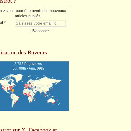
strot ?
ez-vous pour être averti des nouveaux
articles publiés.
il
isation des Buveurs
2,752 Pageviews
Jul. 09th - Aug. 09th
strot sur X, Facebook et