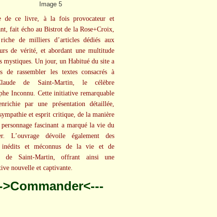
e de ce livre, à la fois provocateur et
nt, fait écho au Bistrot de la Rose+Croix,
 riche de milliers d’articles dédiés aux
urs de vérité, et abordant une multitude
ts mystiques. Un jour, un Habitué du site a
is de rassembler les textes consacrés à
Claude de Saint-Martin, le célèbre
phe Inconnu. Cette initiative remarquable
nrichie par une présentation détaillée,
sympathie et esprit critique, de la manière
 personnage fascinant a marqué la vie du
tier. L’ouvrage dévoile également des
s inédits et méconnus de la vie et de
e de Saint-Martin, offrant ainsi une
tive nouvelle et captivante.
-->Commander<---