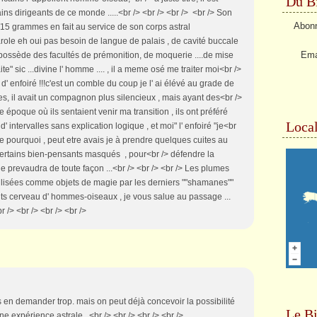
Du Bi
ns dirigeants de ce monde .....<br /> <br /> <br /> <br /> Son
Abonn
/15 grammes en fait au service de son corps astral
role eh oui pas besoin de langue de palais , de cavité buccale
Ema
 il possède des facultés de prémonition, de moquerie ....de mise
te" sic ...divine l' homme .... , il a meme osé me traiter moi<br />
d' enfoiré !!!c'est un comble du coup je l' ai élévé au grade de
es, il avait un compagnon plus silencieux , mais ayant des<br />
 époque où ils sentaient venir ma transition , ils ont préféré
Local
d' intervalles sans explication logique , et moi" l' enfoiré "je<br
gnore pourquoi , peut etre avais je à prendre quelques cuites au
e certains bien-pensants masqués , pour<br /> défendre la
elle prevaudra de toute façon ...<br /> <br /> <br /> Les plumes
tilisées comme objets de magie par les derniers ""shamanes""
Petits cerveau d' hommes-oiseaux , je vous salue au passage ...
r /> <br /> <br /> <br />
pas en demander trop. mais on peut déjà concevoir la possibilité
Le Bi
 expérience astrale...<br /> <br /> <br /> <br />