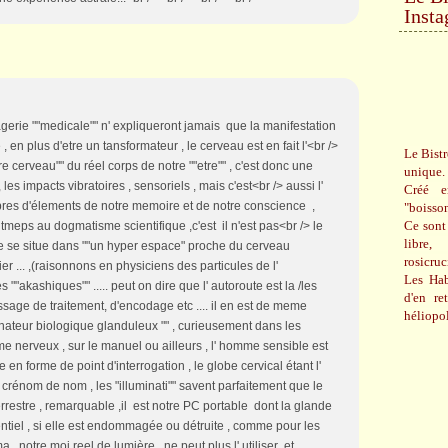
Inst
agerie ""medicale"" n' expliqueront jamais que la manifestation
e , en plus d'etre un tansformateur , le cerveau est en fait l'<br />
Le Bistr
tre cerveau"" du réel corps de notre ""etre"" , c'est donc une
unique.
, les impacts vibratoires , sensoriels , mais c'est<br /> aussi l'
Créé e
res d'élements de notre memoire et de notre conscience ,
"boisso
Ce sont 
tmeps au dogmatisme scientifique ,c'est il n'est pas<br /> le
libre,
e se situe dans ""un hyper espace" proche du cerveau
rosicru
r ... ,(raisonnons en physiciens des particules de l'
Les Hab
 ""akashiques"" ..... peut on dire que l' autoroute est la /les
d'en re
assage de traitement, d'encodage etc .... il en est de meme
héliopol
dinateur biologique glanduleux "" , curieusement dans les
 nerveux , sur le manuel ou ailleurs , l' homme sensible est
 en forme de point d'interrogation , le globe cervical étant l'
 , crénom de nom , les "illuminati"" savent parfaitement que le
rrestre , remarquable ,il est notre PC portable dont la glande
entiel , si elle est endommagée ou détruite , comme pour les
 , notre moi reel de lumière , ne peut plus l' utiliser ,et