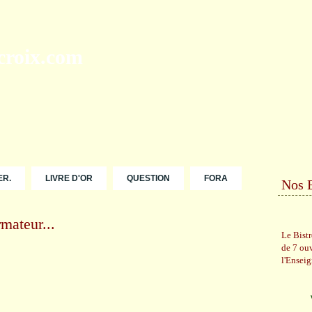
ER.
LIVRE D'OR
QUESTION
FORA
Nos 
mateur...
Le Bist
de 7 ou
l'Ensei