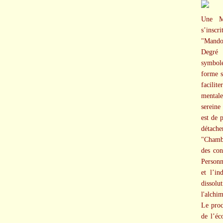
Une M
s’inscr
"Mand
Degré 
symbol
forme s
facilit
mental
sereine
est de 
détache
"Chamb
des con
Personn
et l’in
dissolu
l'alchi
Le proc
de l’éc