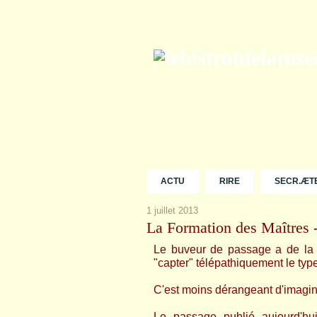
ACTU
RIRE
SECR.ÆT
1 juillet 2013
La Formation des Maîtres 
Le buveur de passage a de la p
"capter" télépathiquement le type
C'est moins dérangeant d'imaginer
Le passage publié aujourd'hu