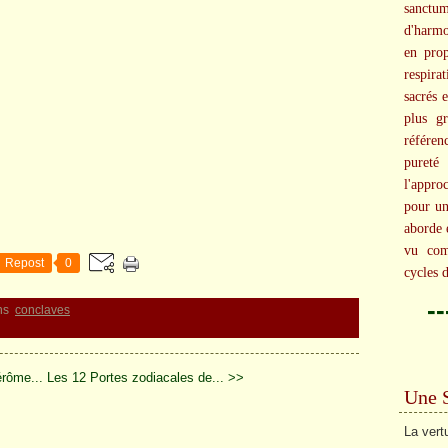
sanct
d'harm
en prop
respira
sacrés 
plus g
référen
pureté 
l'appr
pour un
aborde 
vu com
Repost
0
cycles d
-
ns
conclaves
érôme...
Les 12 Portes zodiacales de... >>
Une 
La vert