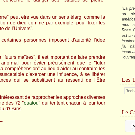
"La pré
un ré
erre" peut être vue dans un sens élargi comme la
américa
ation de dieu comme par exemple, pour fixer les
mes re
e de l'Univers".
Rose+C
est un
certaines personnes imposent d'autorité l'idée
inspire
j'ai h
incarna
"futurs maîtres", il est important de faire prendre
l'ouvrag
normal pour éviter précisément que le "futur
 sa compréhension" au lieu d'aider au contraire les
susceptible d'exercer une influence, à se libérer
Les T
nces qui se substituent au ressenti de l'Être
t intéressant de rapprocher les approches diverses
ne des 72 "
ouatou
" qui tentent chacun à leur tour
u d'Osiris.
Le Ca
...
[