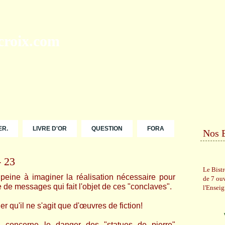
ER.
LIVRE D'OR
QUESTION
FORA
Nos 
- 23
Le Bist
eine à imaginer la réalisation nécessaire pour
de 7 ou
 de messages qui fait l'objet de ces "conclaves".
l'Ensei
 qu'il ne s'agit que d'œuvres de fiction!
i concerne le danger des "statues de pierre"