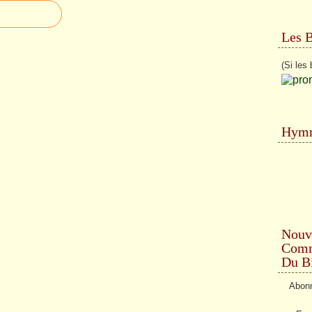
Les 
(Si les 
Hymn
Nouv
Comme
Du Bi
Abonn