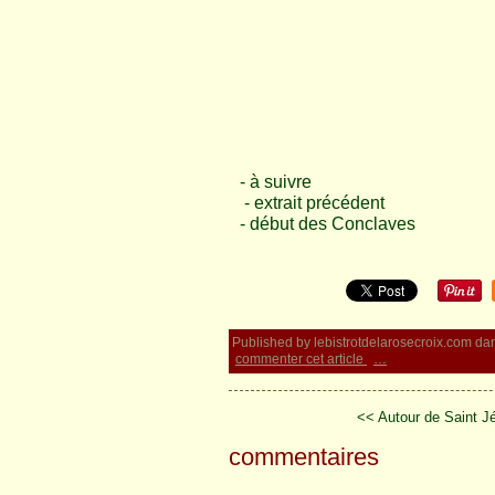
- à suivre
- extrait précédent
- début des Conclaves
Published by lebistrotdelarosecroix.com
da
commenter cet article
…
<< Autour de Saint J
commentaires