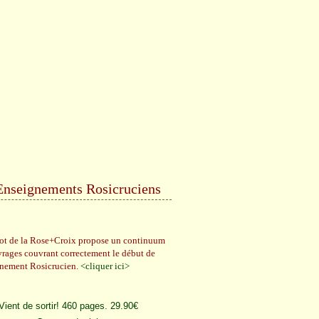
Enseignements Rosicruciens
rot de la Rose+Croix propose un continuum
vrages couvrant correctement le début de
gnement Rosicrucien.
<cliquer ici>
Vient de sortir! 460 pages. 29.90€