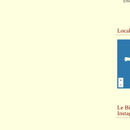
Ema
Local
Le Bi
Inst