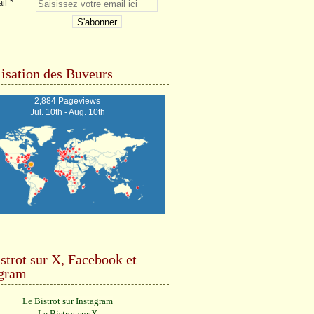
il
isation des Buveurs
2,884 Pageviews
Jul. 10th - Aug. 10th
strot sur X, Facebook et
agram
Le Bistrot sur Instagram
Le Bistrot sur X