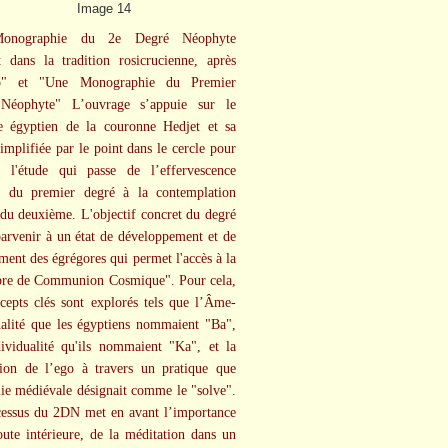
onographie du 2e Degré Néophyte
it dans la tradition rosicrucienne, après
o" et "Une Monographie du Premier
Néophyte" L’ouvrage s’appuie sur le
e égyptien de la couronne Hedjet et sa
implifiée par le point dans le cercle pour
er l'étude qui passe de l’effervescence
e du premier degré à la contemplation
 du deuxième. L'objectif concret du degré
parvenir à un état de développement et de
ment des égrégores qui permet l'accès à la
re de Communion Cosmique". Pour cela,
cepts clés sont explorés tels que l’Âme-
alité que les égyptiens nommaient "Ba",
dividualité qu'ils nommaient "Ka", et la
tion de l’ego à travers un pratique que
mie médiévale désignait comme le "solve".
essus du 2DN met en avant l’importance
oute intérieure, de la méditation dans un