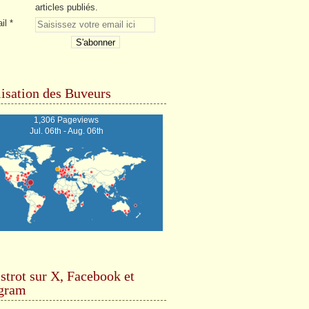
articles publiés.
il
isation des Buveurs
1,306 Pageviews
Jul. 06th - Aug. 06th
strot sur X, Facebook et
agram