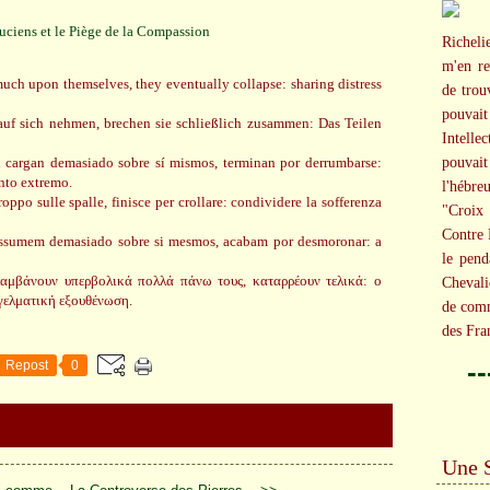
Richeli
m'en re
uch upon themselves, they eventually collapse: sharing distress
de trou
pouva
uf sich nehmen, brechen sie schließlich zusammen: Das Teilen
Intellec
cargan demasiado sobre sí mismos, terminan por derrumbarse:
pouvait 
nto extremo.
l'hébreu
roppo sulle spalle, finisce per crollare: condividere la sofferenza
"Croix 
Contre 
assumem demasiado sobre si mesmos, acabam por desmoronar: a
le pend
αμβάνουν υπερβολικά πολλά πάνω τους, καταρρέουν τελικά: ο
Chevali
γελματική εξουθένωση.
de comm
des Fra
-
Repost
0
Une 