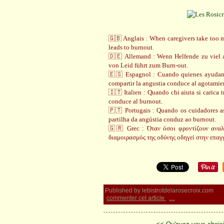
🇬🇧 Anglais : When caregivers take too m
leads to burnout.
🇩🇪 Allemand : Wenn Helfende zu viel a
von Leid führt zum Burn-out.
🇪🇸 Espagnol : Cuando quienes ayudan 
compartir la angustia conduce al agotamie
🇮🇹 Italien : Quando chi aiuta si carica t
conduce al burnout.
🇵🇹 Portugais : Quando os cuidadores 
partilha da angústia conduz ao burnout.
🇬🇷 Grec : Όταν όσοι φροντίζουν αναλ
διαμοιρασμός της οδύνης οδηγεί στην επαγ
Published by lebistrotdelarosecroix.com
commenter cet article
…