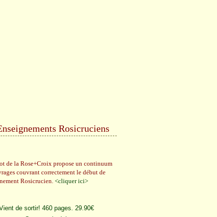
Enseignements Rosicruciens
rot de la Rose+Croix propose un continuum
vrages couvrant correctement le début de
gnement Rosicrucien.
<cliquer ici>
Vient de sortir! 460 pages. 29.90€