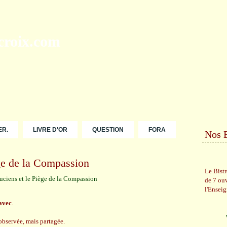
ER.
LIVRE D'OR
QUESTION
FORA
Nos 
ge de la Compassion
Le Bist
de 7 ou
l'Ensei
 avec
.
observée, mais partagée.