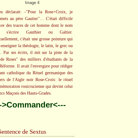
eu déclarait: -"Pour la Rose+Croix, je
mets au père Gautier"… C'était difficile
ver des traces de cet homme dont le nom
it s'écrire Gauthier ou Galtier.
tuellement, c'était une grosse pointure qui
enseigner la théologie, le latin, le grec ou
. Par ses écrits, il mit sur la piste de la
de Roses" des milliers d'étudiants de la
Réforme. Il avait l'envergure pour rédiger
ant catholique du Rituel germanique des
ers de l'Aigle noir Rose-Croix: le rituel
émoration rosicrucienne qui devint celui
ncs Maçons des Hauts-Grades.
-->Commander<---
Sentence de Sextus