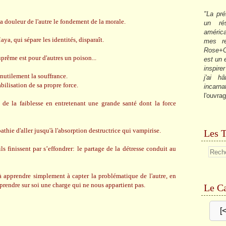
"La pré
la douleur de l'autre le fondement de la morale.
un ré
américa
aya, qui sépare les identités, disparaît.
mes re
Rose+C
uprême est pour d'autres un poison...
est un
inspire
inutilement la souffrance.
j'ai h
abilisation de sa propre force.
incarna
l'ouvrag
de la faiblesse en entretenant une grande santé dont la force
thie d'aller jusqu'à l'absorption destructrice qui vampirise.
Les T
s finissent par s’effondrer: le partage de la détresse conduit au
à apprendre simplement à capter la problématique de l'autre, en
 prendre sur soi une charge qui ne nous appartient pas.
Le Ca
[