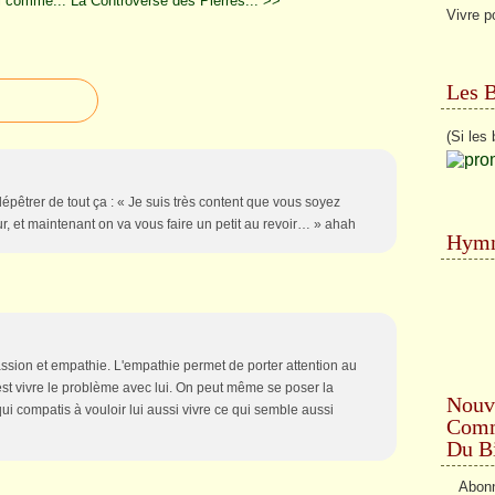
i comme...
La Controverse des Pierres... >>
Vivre po
Les 
(Si les 
dépêtrer de tout ça : « Je suis très content que vous soyez
ur, et maintenant on va vous faire un petit au revoir… » ahah
Hymn
passion et empathie. L'empathie permet de porter attention au
est vivre le problème avec lui. On peut même se poser la
Nouv
ui compatis à vouloir lui aussi vivre ce qui semble aussi
Comme
Du Bi
Abonn