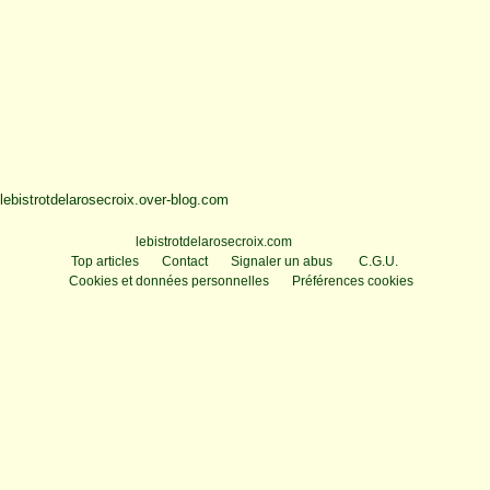
lebistrotdelarosecroix.over-blog.com
Voir le profil de
lebistrotdelarosecroix.com
sur le portail Overblog
Top articles
Contact
Signaler un abus
C.G.U.
Cookies et données personnelles
Préférences cookies