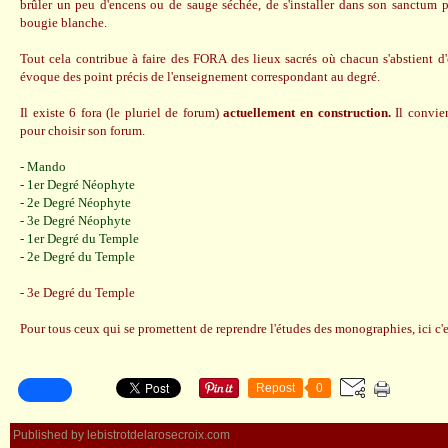
brûler un peu d'encens ou de sauge séchée, de s'installer dans son sanctum p
bougie blanche.
Tout cela contribue à faire des FORA des lieux sacrés où chacun s'abstient d
évoque des point précis de l'enseignement correspondant au degré.
Il existe 6 fora (le pluriel de forum)
actuellement en construction.
Il convie
pour choisir son forum.
- Mando
- 1er Degré Néophyte
- 2e Degré Néophyte
- 3e Degré Néophyte
- 1er Degré du Temple
- 2e Degré du Temple
- 3e Degré du Temple
Pour tous ceux qui se promettent de reprendre l'études des monographies, ici c'e
Repost
0
Published by lebistrotdelarosecroix.com