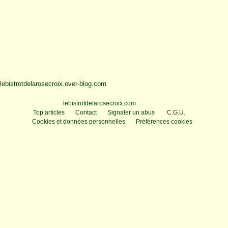
lebistrotdelarosecroix.over-blog.com
Voir le profil de
lebistrotdelarosecroix.com
sur le portail Overblog
Top articles
Contact
Signaler un abus
C.G.U.
Cookies et données personnelles
Préférences cookies