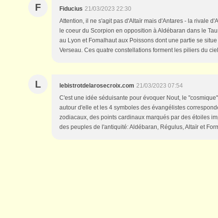
F
Fiducius
21/03/2023 22:30
Attention, il ne s'agit pas d'Altaïr mais d'Antares - la rivale d'
le coeur du Scorpion en opposition à Aldébaran dans le Ta
au Lyon et Fomalhaut aux Poissons dont une partie se situe 
Verseau. Ces quatre constellations forment les piliers du ciel
L
lebistrotdelarosecroix.com
21/03/2023 07:54
C'est une idée séduisante pour évoquer Nout, le "cosmique"
autour d'elle et les 4 symboles des évangélistes correspond
zodiacaux, des points cardinaux marqués par des étoiles i
des peuples de l'antiquité: Aldébaran, Régulus, Altaïr et For