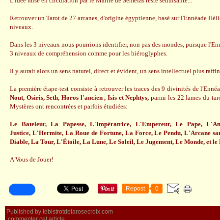
L'idée mise en circulation par le Maître de Sémélas reste séduisante...
Retrouver un Tarot de 27 arcanes, d'origine égyptienne, basé sur l'Ennéade Héli
niveaux.
Dans les 3 niveaux nous pourrions identifier, non pas des mondes, puisque l'En
3 niveaux de compréhension comme pour les hiéroglyphes.
Il y aurait alors un sens naturel, direct et évident, un sens intellectuel plus raffi
La première étape-test consiste à retrouver les traces des 9 divinités de l'Enné
Nout, Osiris, Seth, Horos l'ancien , Isis et Nephtys,
parmi les 22 lames du taro
Mystères ont rencontrées et parfois étudiées:
Le Bateleur, La Papesse, L'Impératrice, L'Empereur, Le Pape, L'A
Justice, L'Hermite, La Roue de Fortune, La Force, Le Pendu, L'Arcane s
Diable, La Tour, L'Étoile, La Lune, Le Soleil, Le Jugement, Le Monde, et le
A Vous de Jouer!
Repost
0
Published by lebistrotdelarosecroix.com
commenter cet article
…