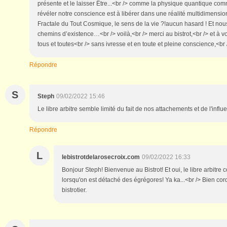
présente et le laisser Être...<br /> comme la physique quantique com
révéler notre conscience est à libérer dans une réalité multidimensio
Fractale du Tout Cosmique, le sens de la vie ?!aucun hasard ! Et nous
chemins d’existence…<br /> voilà,<br /> merci au bistrot,<br /> et à v
tous et toutes<br /> sans ivresse et en toute et pleine conscience,<br
Répondre
S
Steph
09/02/2022 15:46
Le libre arbitre semble limité du fait de nos attachements et de l'inf
Répondre
L
lebistrotdelarosecroix.com
09/02/2022 16:33
Bonjour Steph! Bienvenue au Bistrot! Et oui, le libre arbit
lorsqu'on est détaché des égrégores! Ya ka...<br /> Bien co
bistrotier.