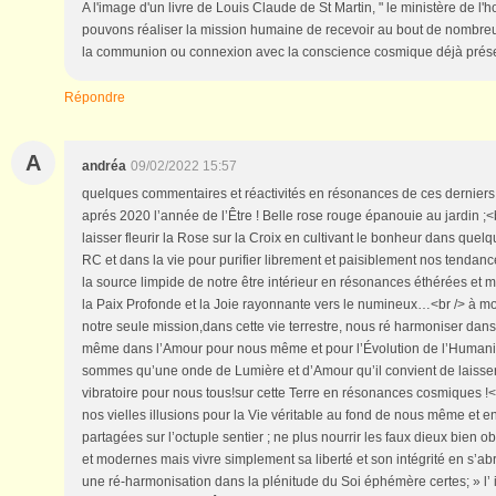
A l'image d'un livre de Louis Claude de St Martin, " le ministère de l
pouvons réaliser la mission humaine de recevoir au bout de nombre
la communion ou connexion avec la conscience cosmique déjà prés
Répondre
A
andréa
09/02/2022 15:57
quelques commentaires et réactivités en résonances de ces derniers
aprés 2020 l’année de l’Être ! Belle rose rouge épanouie au jardin ;<b
laisser fleurir la Rose sur la Croix en cultivant le bonheur dans quelqu
RC et dans la vie pour purifier librement et paisiblement nos tendan
la source limpide de notre être intérieur en résonances éthérées et mu
la Paix Profonde et la Joie rayonnante vers le numineux…<br /> à mon
notre seule mission,dans cette vie terrestre, nous ré harmoniser dans 
même dans l’Amour pour nous même et pour l’Évolution de l’Human
sommes qu’une onde de Lumière et d’Amour qu’il convient de laisse
vibratoire pour nous tous!sur cette Terre en résonances cosmiques !<
nos vielles illusions pour la Vie véritable au fond de nous même et 
partagées sur l’octuple sentier ; ne plus nourrir les faux dieux bien 
et modernes mais vivre simplement sa liberté et son intégrité en s’a
une ré-harmonisation dans la plénitude du Soi éphémère certes; » l’ i