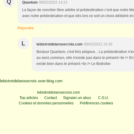
Q
Quantum
08/02/2022 14:21
La façon de concilier libre arbitre et prédestination c’est que notre lib
avec notre prédestination et que dès lors ce soit un choix délibéré et
Répondre
L
lebistrotdelarosecroix.com
08/02/2022 15:30
Bonjour Quantum, c'est très piégeux... La prédestination n'ex
au sens commun, elle n'existe pas dans le présent.<br /> En 
existe bien dans le présent.<br /> Le Bistrotier
lebistrotdelarosecroix.over-blog.com
Voir le profil de
lebistrotdelarosecroix.com
sur le portail Overblog
Top articles
Contact
Signaler un abus
C.G.U.
Cookies et données personnelles
Préférences cookies