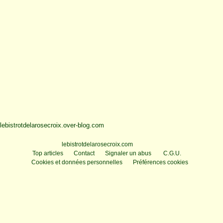
lebistrotdelarosecroix.over-blog.com
Voir le profil de
lebistrotdelarosecroix.com
sur le portail Overblog
Top articles
Contact
Signaler un abus
C.G.U.
Cookies et données personnelles
Préférences cookies