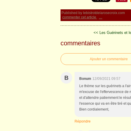
Published by lebistrotdelarosecroix.com
commenter cet article
…
<< Les Guérinets et l
commentaires
Ajouter un commentaire
B
Bonum
12/09/2021 09:57
Le thème sur les guérinets a l'ai
m'excuse de l'effervescence de ma
et d'attendre patiemment le résu
l'essence qui va en être tiré et qu
Bien cordialement,
Répondre