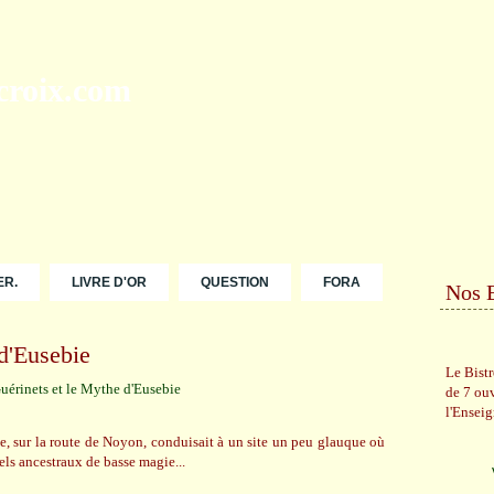
ER.
LIVRE D'OR
QUESTION
FORA
Nos 
d'Eusebie
Le Bist
de 7 ou
l'Ensei
te, sur la route de Noyon, conduisait à un site un peu glauque où
uels ancestraux de basse magie...