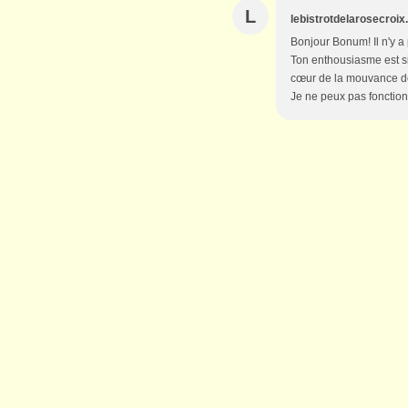
L
lebistrotdelarosecroi
Bonjour Bonum! Il n'y a
Ton enthousiasme est sig
cœur de la mouvance des
Je ne peux pas fonction