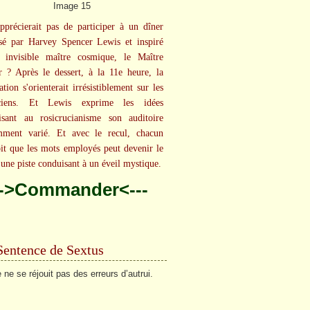
pprécierait pas de participer à un dîner
sé par Harvey Spencer Lewis et inspiré
 invisible maître cosmique, le Maître
 ? Après le dessert, à la 11e heure, la
tion s'orienterait irrésistiblement sur les
uciens. Et Lewis exprime les idées
lisant au rosicrucianisme son auditoire
mment varié. Et avec le recul, chacun
oit que les mots employés peut devenir le
'une piste conduisant à un éveil mystique.
-->Commander<---
Sentence de Sextus
 ne se réjouit pas des erreurs d’autrui.