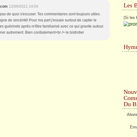
Les 
x.com
12/09/2021 14:04
 pas de quoi s'excuser. Tes commentaires sont toujours utiles.
(Si les 
ne de sincérité! Pour ma part j'essaie surtout de capter le
 guérinets après m'être familiarisé avec ce qui gravite autour.
ner autrement. Bien cordialement<br /> le bistrotier
Hymn
Nouv
Comme
Du Bi
Abonn
Ema