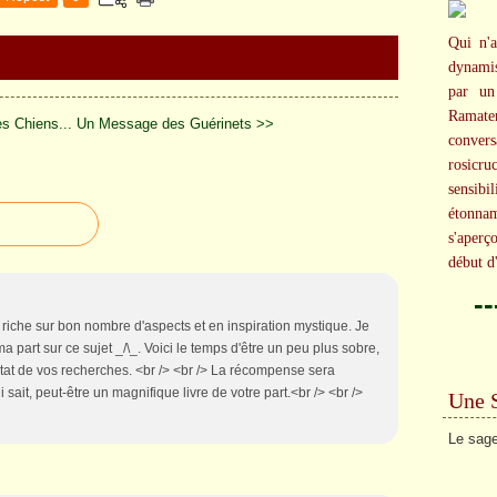
Qui n'a
dynami
par un
Ramater
es Chiens...
Un Message des Guérinets >>
conversa
rosicr
sensibi
étonna
s'aperç
début d
-
r riche sur bon nombre d'aspects et en inspiration mystique. Je
 part sur ce sujet _/\_. Voici le temps d'être un peu plus sobre,
ltat de vos recherches. <br /> <br /> La récompense sera
i sait, peut-être un magnifique livre de votre part.<br /> <br />
Une 
Le sage