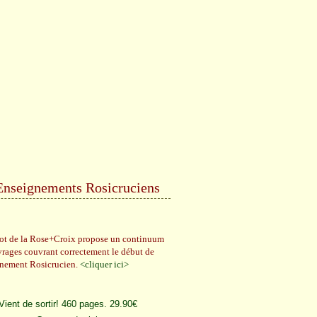
Enseignements Rosicruciens
rot de la Rose+Croix propose un continuum
vrages couvrant correctement le début de
gnement Rosicrucien.
<cliquer ici>
Vient de sortir! 460 pages. 29.90€