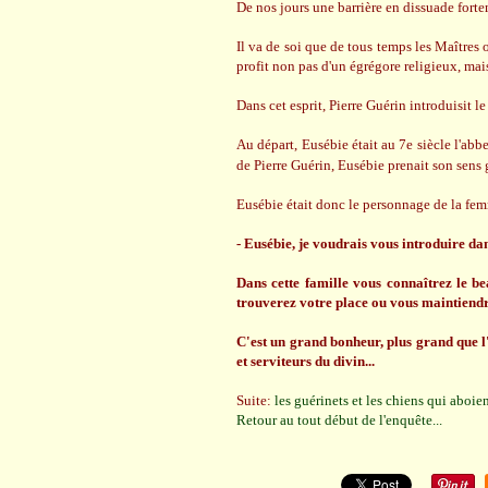
De nos jours une barrière en dissuade fortem
Il va de soi que de tous temps les Maîtres 
profit non pas d'un égrégore religieux, ma
Dans cet esprit, Pierre Guérin introduisit l
Au départ, Eusébie était au 7e siècle l'ab
de Pierre Guérin, Eusébie prenait son sens 
Eusébie était donc le personnage de la femm
- Eusébie, je voudrais vous introduire da
Dans cette famille vous connaîtrez le b
trouverez votre place ou vous maintiendr
C'est un grand bonheur, plus grand que l'
et serviteurs du divin...
Suite:
les guérinets et les chiens qui aboien
Retour au tout début de l'enquête...