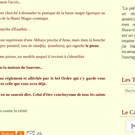
ent l'accès...
"La pré
ont cherché à dissuader la pratique de la basse magie égotique au
un ré
is de la Haute Magie cosmique.
américa
mes re
e mythe d'Eusébie...
Rose+C
est un
besse supérieure d'une Abbaye proche d'Arras, mais dans la bouche
inspire
grec primitif, issu de εὐσεβής
(eusebies), qui signifie
le pieux
.
j'ai h
incarna
e pieuse, un modèle auquel il invitait à s'identifier.
l'ouvrag
ns la maison du Sauveur...
eau règlement et alléchée par le bel Ordre qui s'y garde vous
Les T
ez celle que vous avez déjà.
on ne saurait dire. Celui d'être concitoyenne de tous les saints
t contre la vérité
Le Ca
[
Repost
0