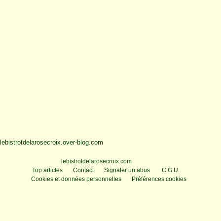
lebistrotdelarosecroix.over-blog.com
Voir le profil de
lebistrotdelarosecroix.com
sur le portail Overblog
Top articles
Contact
Signaler un abus
C.G.U.
Cookies et données personnelles
Préférences cookies