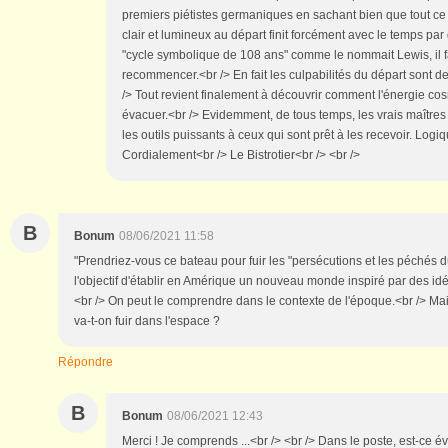
premiers piétistes germaniques en sachant bien que tout ce
clair et lumineux au départ finit forcément avec le temps par
"cycle symbolique de 108 ans" comme le nommait Lewis, il f
recommencer.<br /> En fait les culpabilités du départ sont 
/> Tout revient finalement à découvrir comment l'énergie co
évacuer.<br /> Evidemment, de tous temps, les vrais maîtres
les outils puissants à ceux qui sont prêt à les recevoir. Logi
Cordialement<br /> Le Bistrotier<br /> <br />
B
Bonum
08/06/2021 11:58
"Prendriez-vous ce bateau pour fuir les "persécutions et les péchés
l'objectif d'établir en Amérique un nouveau monde inspiré par des idé
<br /> On peut le comprendre dans le contexte de l'époque.<br /> Mai
va-t-on fuir dans l'espace ?
Répondre
B
Bonum
08/06/2021 12:43
Merci ! Je comprends ...<br /> <br /> Dans le poste, est-ce 