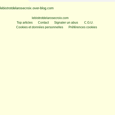
lebistrotdelarosecroix.over-blog.com
Voir le profil de
lebistrotdelarosecroix.com
sur le portail Overblog
Top articles
Contact
Signaler un abus
C.G.U.
Cookies et données personnelles
Préférences cookies