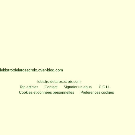
lebistrotdelarosecroix.over-blog.com
Voir le profil de
lebistrotdelarosecroix.com
sur le portail Overblog
Top articles
Contact
Signaler un abus
C.G.U.
Cookies et données personnelles
Préférences cookies