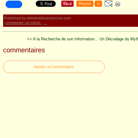
Repost
0
Published by lebistrotdelarosecroix.com
commenter cet article
…
<< A la Recherche de son Information...
Un Décodage du Myth
commentaires
Ajouter un commentaire