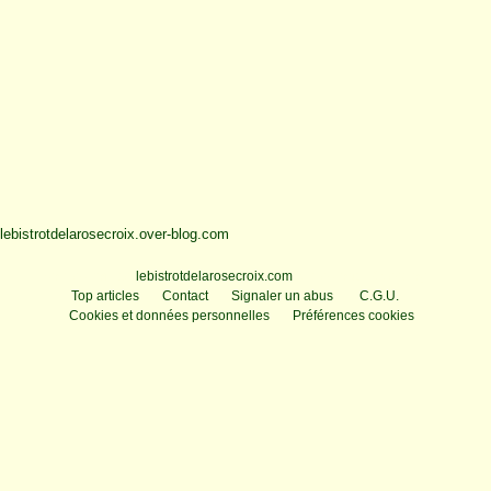
lebistrotdelarosecroix.over-blog.com
Voir le profil de
lebistrotdelarosecroix.com
sur le portail Overblog
Top articles
Contact
Signaler un abus
C.G.U.
Cookies et données personnelles
Préférences cookies