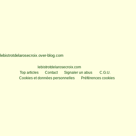
lebistrotdelarosecroix.over-blog.com
Voir le profil de
lebistrotdelarosecroix.com
sur le portail Overblog
Top articles
Contact
Signaler un abus
C.G.U.
Cookies et données personnelles
Préférences cookies