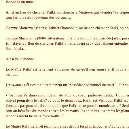
Bouddha du futur.
Ainsi au lieu de chercher Kalki, on cherchera Maitreya qui viendra "au crépu
tous les rois seront devenus des voleurs"...
Comme Maitreya est censé habiter Shambhala, au lieu de chercher Kalki, on c
Comme Shambalha (शम्भल littéralement: la cité du bonheur paisible) n'est pas s
Himalaya, au lieu de chercher Kalki on cherchera ceux qui laissent entendre 
Shambhala...
Ainsi va le monde...
Le Maître Kalki est tellement au dessus de ça qu'il s'en amuse et il nous
bistrot...
Un swami स्वामी c'est un littéralement un "possédant personnel du sujet"... Il nou
- "Seul un Vaishnavas (un dévot de Vichnou) peut parler de Kalki... Comme
Shiva) pourrait-il le faire? Je vous le demande... Kalki est Vichnou, Kalki es
l'accepte pas pourrait-il comprendre que Kalki vient pour le monde entier? Seu
sont au bénéfice du monde entier: les humains, les animaux les arbres les plante
mondes soient heureux avec Kalki..."
Le Maître Kalki serait-il reconnu par ses dévots les plus farouches s'il circulait s