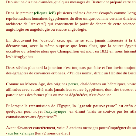
Depuis une dizaine d'années, quelques messages du Bistrot ont préparé cette ét
Dans le premier
(cliquer ici!)
plusieurs thèmes étaient évoqués comme l'ori
représentations humaines égyptiennes du dieu unique, comme certains diraient 
architecte de l'univers") qui constituent le point de départ de cette scien
angiologie ou angélologie ou encore angéologie.
En découvrant les "ouatou", ceux qui ne se sont jamais intéressés à la tr
découvriront, avec la même surprise que leurs aînés, que la source égypt
occultée ou refoulée alors que Champollion est mort en 1832 en nous laissant 
les hiéroglyphes.
Deux siècles plus tard la jonction n'est toujours pas faite et l'on invite toujou
des égrégores de croyances erronées. -"J'ai des noms", dirait un Habitué du Bistro
Comme au Moyen Âge, des origines
perses
, chaldéennes ou hébraïques, voire
affirmées avec autorité, mais jamais leur source égyptienne, dont des traces et d
partout sous des formes plus ou moins dégénérées, n'est évoquée.
Et lorsque la transmission de l'Egypte,
la "grande pourvoyeuse"
est enfin c
quelqu'un pour noyer l'
oxyrhynque
en disant "mais ne sont-ce pas les atla
connaissances aux égyptiens"?
Avant d'avancer concrètement, voici 3 anciens messages pour s'imprégner du su
-
sur les 72 anges
(les 72 noms de dieu)