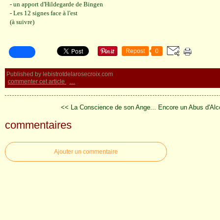
-
un apport d'Hildegarde de Bingen
-
Les 12 signes face à l'est
(à suivre)
Repost
0
Published by lebistrotdelarosecroix.com
commenter cet article
…
<< La Conscience de son Ange...
Encore un Abus d'Alco
commentaires
Ajouter un commentaire