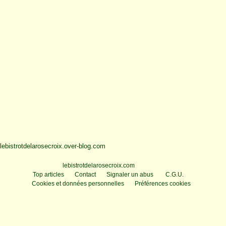
lebistrotdelarosecroix.over-blog.com
Voir le profil de
lebistrotdelarosecroix.com
sur le portail Overblog
Top articles
Contact
Signaler un abus
C.G.U.
Cookies et données personnelles
Préférences cookies