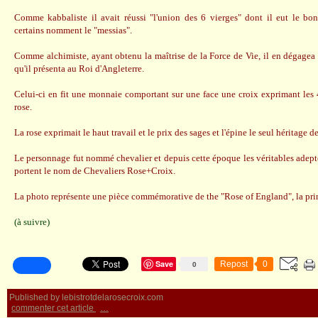
Comme kabbaliste il avait réussi "l'union des 6 vierges" dont il eut le bon
certains nomment le "messias".
Comme alchimiste, ayant obtenu la maîtrise de la Force de Vie, il en dégagea p
qu'il présenta au Roi d'Angleterre.
Celui-ci en fit une monnaie comportant sur une face une croix exprimant les 4
rose.
La rose exprimait le haut travail et le prix des sages et l'épine le seul héritage d
Le personnage fut nommé chevalier et depuis cette époque les véritables adepte
portent le nom de Chevaliers Rose+Croix.
La photo représente une pièce commémorative de the "Rose of England", la pri
(à suivre)
Save
0
Repost
0
Published by lebistrotdelarosecroix.com
commenter cet article
…