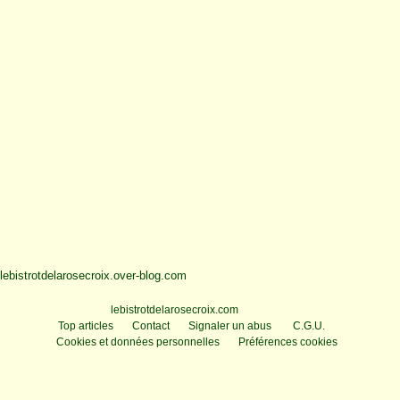
lebistrotdelarosecroix.over-blog.com
Voir le profil de
lebistrotdelarosecroix.com
sur le portail Overblog
Top articles
Contact
Signaler un abus
C.G.U.
Cookies et données personnelles
Préférences cookies