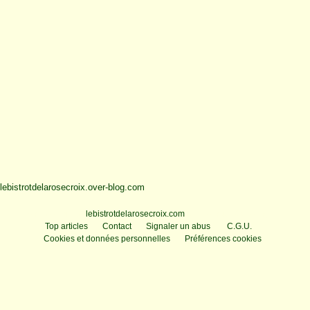
lebistrotdelarosecroix.over-blog.com
Voir le profil de
lebistrotdelarosecroix.com
sur le portail Overblog
Top articles
Contact
Signaler un abus
C.G.U.
Cookies et données personnelles
Préférences cookies