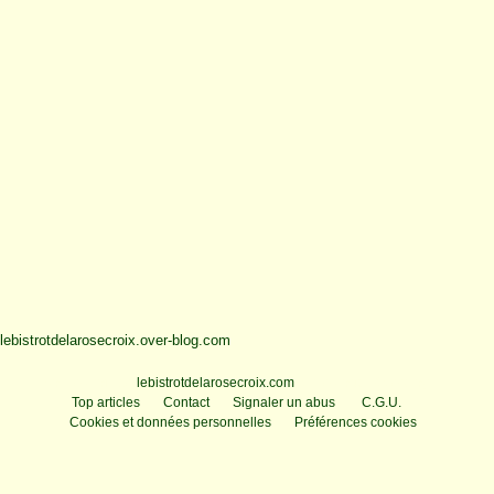
lebistrotdelarosecroix.over-blog.com
Voir le profil de
lebistrotdelarosecroix.com
sur le portail Overblog
Top articles
Contact
Signaler un abus
C.G.U.
Cookies et données personnelles
Préférences cookies