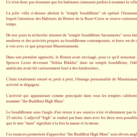
Ce n'est donc pas étonnant que les habitants s'amusent parfois à nommer la vill
La jolie villa ci-dessus abritait le "temple bouddhiste" où opérait l'étonn
lequel l'attention des Habitués du Bistrot de la Rose+Croix se trouve curieuse
temps.
De nos jours la recherche internet de "temple bouddhiste Sacramento" nous fai
moderne et des activités propres au bouddhisme contemporain, et force est de co
à voir avec ce que proposait Massiniananda.
Dans une première approche, le Bistrot avait envisagé, pour ce qu'il ressortai
Spencer Lewis devenant "Sobita Bikkhu" dans un temple bouddhiste, l'id
américain avait été curieusement loué à des hindouistes...
C'était totalement erroné et, petit à petit, l'étrange personnalité de Massinia
activité se dégagent.
L'activité qui apparaissait comme principale dans tous les temples californ
nommée "the Buddhist High Mass".
Le bouddhisme sous l'angle d'un retour à ses sources n'est évidemment pas l
25 siècles. L'adjectif "high" se traduit par haut mais avec les deux sens possibl
que le mot "mass" signifiait à la fois la masse et la messe.
Ces nuances permettent d'approcher "the Buddhist High Mass" sous divers angl