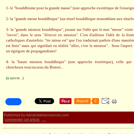
1- le "bouddhisme pour la grande masse" (une approche exotérique de l'enseig
2- la "grande messe bouddhique" (un rituel bouddhique ressemblant aux rituels 
3- la "grande mission bouddhique", jouant sur l'idée que le mot "messe" vient 
"envoi", dans le sens "d'envoi en mission". C'est d'ailleurs l'idée de la form
catholiques d'autrefois: "ite missa est" que l'on traduisait parfois d'une manièr
est finie" mais qui signifiait en réalité "allez, c'est la mission"... Sous l'aspect
un égrégore de propagandistes!
4- la "haute mission bouddhique" (une approche ésotérique), celle qui n
chercheurs rosicruciens du Bistrot...
(à suivre...)
Repost
0
Published by lebistrotdelarosecroix.com
commenter cet article
…