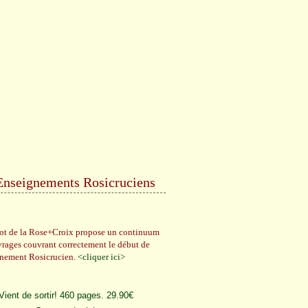
Enseignements Rosicruciens
rot de la Rose+Croix propose un continuum
vrages couvrant correctement le début de
gnement Rosicrucien.
<cliquer ici>
Vient de sortir! 460 pages. 29.90€