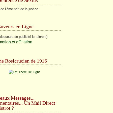
Sentence de Sextus
 de l’âme naît de la justice.
Buveurs en Ligne
bloqueurs de publicité le tolèrent)
e Rosicrucien de 1916
eaux Messages...
ntaires... Un Mail Direct
strot ?