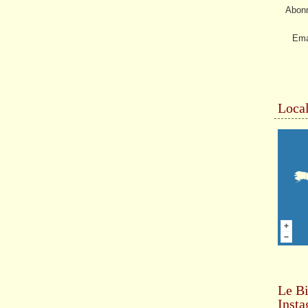
Abonn
Ema
Local
Le Bi
Inst