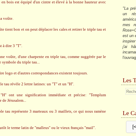
sé en bois est équipé d'un cintre et élevé à la bonne hauteur avec
"La pré
un ré
la voûte.
américa
mes re
te tient bon et on peut déplacer les cales et retirer le triple tau et
Rose+C
est un
inspire
t à dire 3 "T".
j'ai h
incarna
 une voûte, d'une charpente en triple tau, comme suggérée par le
l'ouvrag
le symbole du triple tau...
re logo et d'autres correspondances existent toujours.
Les T
 tau révèle 2 lettre latines: un "T" et un "H".
"H" ont une signification immédiate et précise: "Templum
e de Jérusalem...
iple tau représente 3 marteaux ou 3 maillets, ce qui nous ramène
Le Ca
[
utôt le terme latin de "malleus" ou le vieux français "mail".