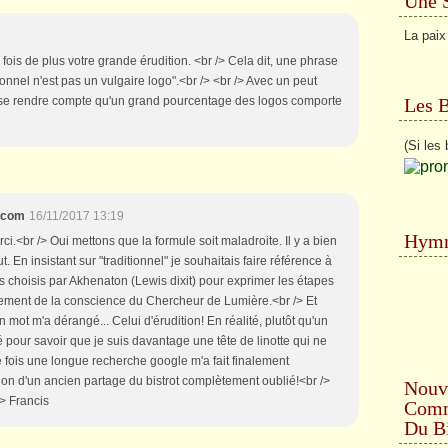
Une 
La paix
fois de plus votre grande érudition. <br /> Cela dit, une phrase
onnel n'est pas un vulgaire logo".<br /> <br /> Avec un peut
Les 
ut se rendre compte qu'un grand pourcentage des logos comporte
(Si les 
x.com
16/11/2017 13:19
Hymn
rci.<br /> Oui mettons que la formule soit maladroite. Il y a bien
. En insistant sur "traditionnel" je souhaitais faire référence à
s choisis par Akhenaton (Lewis dixit) pour exprimer les étapes
ement de la conscience du Chercheur de Lumière.<br /> Et
 mot m'a dérangé... Celui d'érudition! En réalité, plutôt qu'un
cé pour savoir que je suis davantage une tête de linotte qui ne
e fois une longue recherche google m'a fait finalement
tion d'un ancien partage du bistrot complètement oublié!<br />
Nouv
/> Francis
Comme
Du Bi