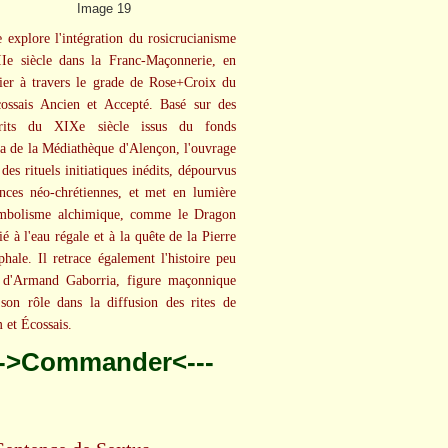
e explore l'intégration du rosicrucianisme
Ie siècle dans la Franc-Maçonnerie, en
lier à travers le grade de Rose+Croix du
ossais Ancien et Accepté. Basé sur des
rits du XIXe siècle issus du fonds
a de la Médiathèque d'Alençon, l'ouvrage
des rituels initiatiques inédits, dépourvus
ences néo-chrétiennes, et met en lumière
ymbolisme alchimique, comme le Dragon
é à l'eau régale et à la quête de la Pierre
phale. Il retrace également l'histoire peu
 d'Armand Gaborria, figure maçonnique
 son rôle dans la diffusion des rites de
 et Écossais.
-->Commander<---