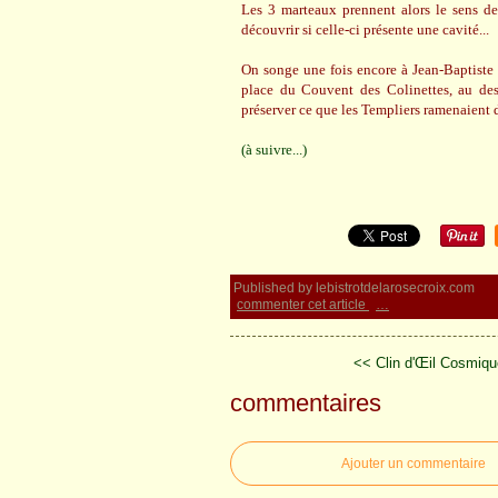
Les 3 marteaux prennent alors le sens d
découvrir si celle-ci présente une cavité...
On songe une fois encore à Jean-Baptiste W
place du Couvent des Colinettes, au des
préserver ce que les Templiers ramenaient 
(à suivre...)
Published by lebistrotdelarosecroix.com
commenter cet article
…
<< Clin d'Œil Cosmiqu
commentaires
Ajouter un commentaire