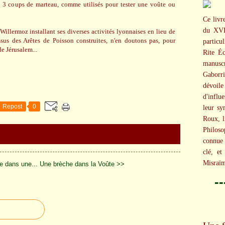
e 3 coups de marteau, comme utilisés pour tester une voûte ou
Ce livr
du XVI
illermoz installant ses diverses activités lyonnaises en lieu de
sus des Arêtes de Poisson construites, n'en doutons pas, pour
particu
de Jérusalem...
Rite Éc
manusc
Gaborri
dévoile 
d'influ
Repost
0
leur s
Roux, li
Philoso
connue
clé, et
Misraïm
e dans une...
Une brèche dans la Voûte >>
-