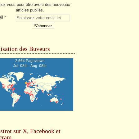
ez-vous pour être averti des nouveaux
articles publiés.
il
isation des Buveurs
2,664 Pageviews
Jul. 08th - Aug. 08th
strot sur X, Facebook et
agram