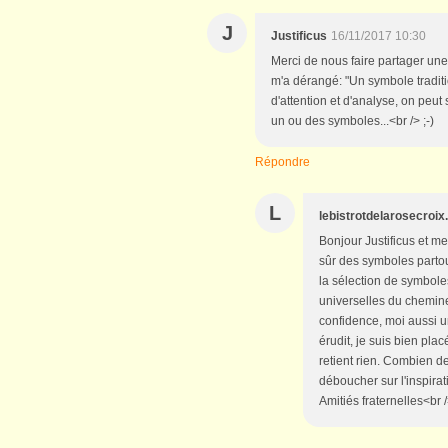
J
Justificus
16/11/2017 10:30
Merci de nous faire partager une 
m'a dérangé: "Un symbole traditi
d'attention et d'analyse, on pe
un ou des symboles...<br /> ;-)
Répondre
L
lebistrotdelarosecroi
Bonjour Justificus et me
sûr des symboles partout
la sélection de symbole
universelles du chemin
confidence, moi aussi un
érudit, je suis bien pla
retient rien. Combien d
déboucher sur l'inspira
Amitiés fraternelles<br 