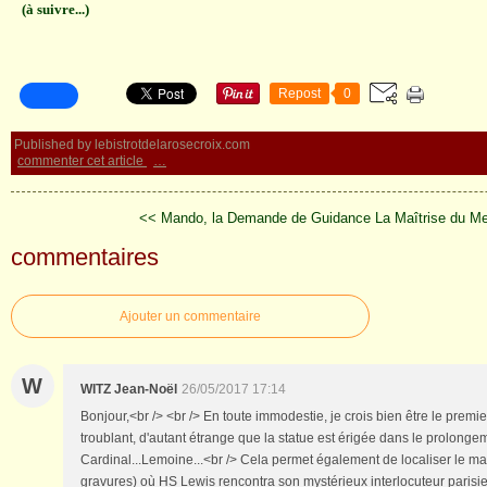
(à suivre...)
Repost
0
Published by lebistrotdelarosecroix.com
commenter cet article
…
<< Mando, la Demande de Guidance
La Maîtrise du M
commentaires
Ajouter un commentaire
W
WITZ Jean-Noël
26/05/2017 17:14
Bonjour,<br /> <br /> En toute immodestie, je crois bien être le premie
troublant, d'autant étrange que la statue est érigée dans le prolonge
Cardinal...Lemoine...<br /> Cela permet également de localiser le mag
gravures) où HS Lewis rencontra son mystérieux interlocuteur parisie