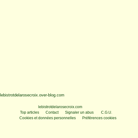
lebistrotdelarosecroix.over-blog.com
Voir le profil de
lebistrotdelarosecroix.com
sur le portail Overblog
Top articles
Contact
Signaler un abus
C.G.U.
Cookies et données personnelles
Préférences cookies