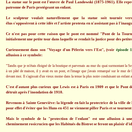
La statue sur le pont est l'œuvre de Paul Landowski (1875-1961). Elle repr
patronne de Paris protégeant un enfant.
Le sculpteur voulait naturellement que la statue soit tournée ve
élus s'opposèrent à cette idée et l'artiste protesta en n'assistant pas à l'inaugu
Ce n'est pas pour cette raison que le pont est nommé "Pont de la Tourne
initialement une petite tour dans laquelle se rendait la justice pour des petites
Curieusement dans son "Voyage d'un Pèlerin vers l'Est", (voir
épisode 1
allusion à ce symbole:
"Tandis que je m'étais éloigné de la boutique et parvenais au mur du quai surmontant la Sein
à un pâté de maison, il y avait eu un pont, et l'image que j'avais remarqué sur le mur de 
devant moi. Il s'agissait d'un vieux moine dans la tenue la plus noire conduisant un enfant 
C'est d'autant plus curieux que Lewis est à Paris en 1909 et que le Pont d
détruit après l'inondation de 1910.
Revenons à Sainte Geneviève: la légende en fait la protectrice de la ville de 
pour effet d'éviter que les Huns en 451 ne viennent piller Paris et se tournent
Mais le symbole de la "protection de l'enfant" est une allusion à un
cheminement rosicrucien que les Habitués du Bistrot se feront un plaisir d'ide