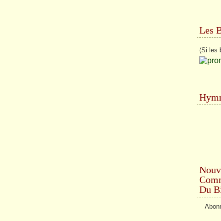
Les 
(Si les 
Hymn
Nouv
Comme
Du Bi
Abonn