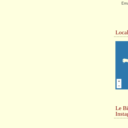
Ema
Local
Le Bi
Inst