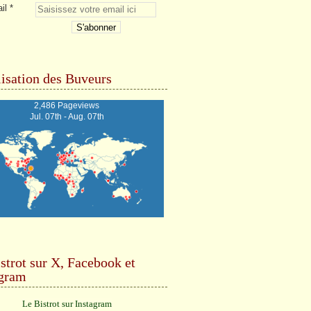
il
isation des Buveurs
2,486 Pageviews
Jul. 07th - Aug. 07th
strot sur X, Facebook et
agram
Le Bistrot sur Instagram