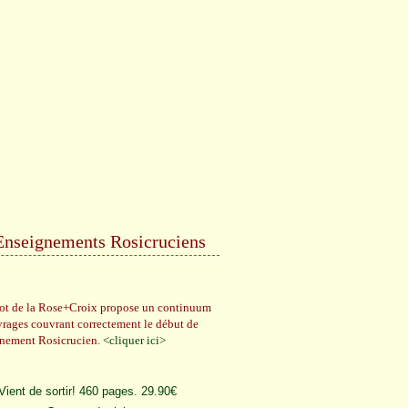
Enseignements Rosicruciens
rot de la Rose+Croix propose un continuum
vrages couvrant correctement le début de
gnement Rosicrucien.
<cliquer ici>
Vient de sortir! 460 pages. 29.90€