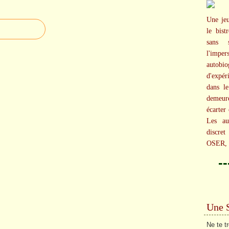
Une jeu
le bist
sans 
l'imper
autob
d'expér
dans le
demeur
écarter 
Les au
discr
OSER, 
-
Une 
Ne te t