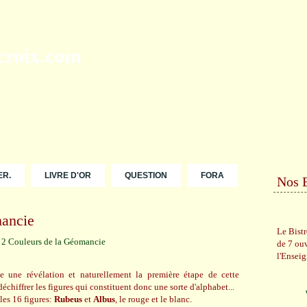
ER.
LIVRE D'OR
QUESTION
FORA
Nos 
mancie
Le Bist
de 7 ou
l'Ensei
une révélation et naturellement la première étape de cette
hiffrer les figures qui constituent donc une sorte d'alphabet...
les 16 figures:
Rubeus
et
Albus
, le rouge et le blanc.