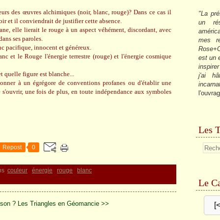
leurs des œuvres alchimiques (noir, blanc, rouge)? Dans ce cas il
"La pré
r et il conviendrait de justifier cette absence.
un ré
ne, elle lierait le rouge à un aspect véhément, discordant, avec
américa
dans ses paroles.
mes re
c pacifique, innocent et généreux.
Rose+C
nc et le Rouge l'énergie terrestre (rouge) et l'énergie cosmique
est un
inspire
t quelle figure est blanche...
j'ai h
donner à un égrégore de conventions profanes ou d'établir une
incarna
 s'ouvrir, une fois de plus, en toute indépendance aux symboles
l'ouvrag
Les T
Repost
0
ns
couleur
énergie
rouge
blanc
Le Ca
ison ?
Les Triangles en Géomancie >>
[