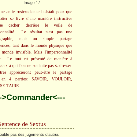
ne amie rosicrucienne insistait pour que
rotier se livre d'une manière instructive
se cacher derrière le voile de
sonnalité... Le résultat n'est pas une
iographie, mais un simple partage
iences, tant dans le monde physique que
 monde invisible. Mais l'impersonnalité
e... Le tout est présenté de manière à
ceux à qui l'on ne souhaite pas s'adresser.
tres apprécieront peut-être le partage
et en 4 parties: SAVOIR, VOULOIR,
SE TAIRE.
-->Commander<---
Sentence de Sextus
rouble pas des jugements d’autrui.