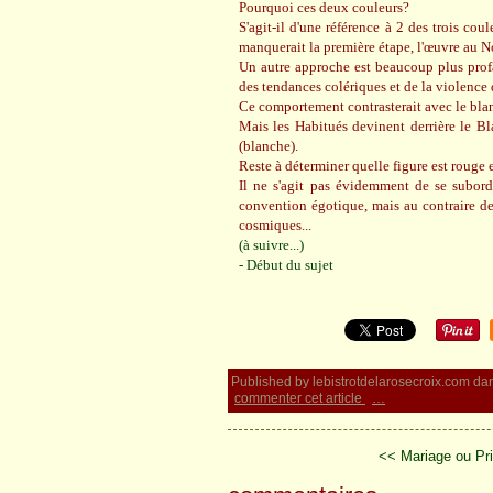
Pourquoi ces deux couleurs?
S'agit-il d'une référence à 2 des trois cou
manquerait la première étape, l'œuvre au Noi
Un autre approche est beaucoup plus profa
des tendances colériques et de la violence 
Ce comportement contrasterait avec le blan
Mais les Habitués devinent derrière le Bla
(blanche).
Reste à déterminer quelle figure est rouge e
Il ne s'agit pas évidemment de se subor
convention égotique, mais au contraire de
cosmiques...
(à suivre...)
- Début du sujet
Published by lebistrotdelarosecroix.com
da
commenter cet article
…
<< Mariage ou Pr