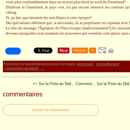
vivre plus confortablement dans un secteur plus froid au nord du Groenland?
D'ailleurs le Groenland, le pays vert, n'a pas encore retrouvé les couleurs qu
viking.
Et, au fait, que faisaient les ours blancs à cette époque?
Des spécialistes affirment que, si nécessaire, ils se perpétuent en copulant avec 
Le titre du message, l'Égrégore de l'Ours évoque (malicieusement?) les associat
diverses auxquelles sont soumises les personnes qui verraient cette photo sans r
Repost
0
Published by lebistrotdelarosecroix.com
dans
groenland
réchauffement
commenter cet article
…
<< Sur la Piste du Didi... Comment...
Sur la Piste du Didi.
commentaires
Ajouter un commentaire