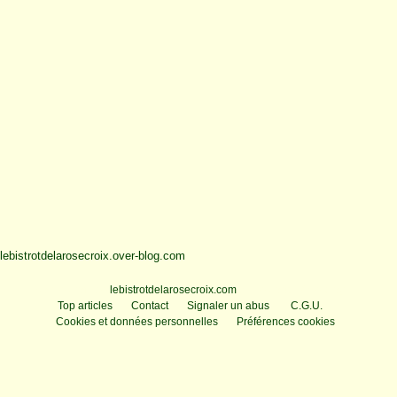
lebistrotdelarosecroix.over-blog.com
Voir le profil de
lebistrotdelarosecroix.com
sur le portail Overblog
Top articles
Contact
Signaler un abus
C.G.U.
Cookies et données personnelles
Préférences cookies