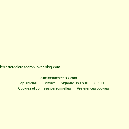
lebistrotdelarosecroix.over-blog.com
Voir le profil de
lebistrotdelarosecroix.com
sur le portail Overblog
Top articles
Contact
Signaler un abus
C.G.U.
Cookies et données personnelles
Préférences cookies