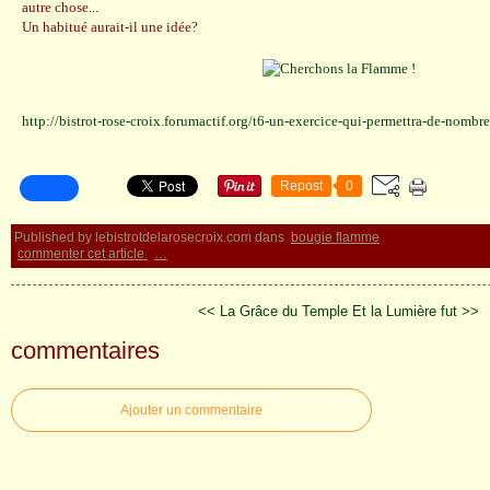
autre chose...
Un habitué aurait-il une idée?
http://bistrot-rose-croix.forumactif.org/t6-un-exercice-qui-permettra-de-nom
Repost
0
Published by lebistrotdelarosecroix.com
dans
bougie flamme
commenter cet article
…
<< La Grâce du Temple
Et la Lumière fut >>
commentaires
Ajouter un commentaire