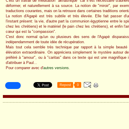
C'est un travail de méditation "akhashique" car il est nécessaire d'adhér
déformer, et naturellement à sa source. La notion de "miroir", par exem
traductions courantes, mais on la retrouve dans certaines traditions orien
La notion d'Agapè est très subtile et très élevée. Elle fait passer d'
l'instant présent: la vie, d'autre part la communion égyptienne entre le spi
chez les chrétiens) et le matériel (le pain chez les chrétiens), et enfin l
cœur qui est la "compassion".
C'est donc normal qu'un ou plusieurs des sens de l'Agapè disparaiss
indépendamment de toute idée de récupération.
Mais tout cela semble très technique par rapport à la simple beauté
élévation extraordinaire.
On appréciera simplement le mystère autour de
préféré à "amour", ou à "caritas" dans ce texte qui est une magnifique insp
d'attribuer à Paul...
Pour comparer avec d'
autres versions
.
Repost
0