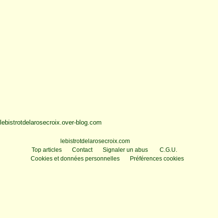
lebistrotdelarosecroix.over-blog.com
Voir le profil de
lebistrotdelarosecroix.com
sur le portail Overblog
Top articles
Contact
Signaler un abus
C.G.U.
Cookies et données personnelles
Préférences cookies