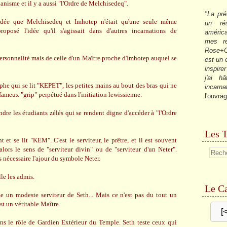
cianisme et il y a aussi "l'Ordre de Melchisedeq".
"La pré
idée que Melchisedeq et Imhotep n'était qu'une seule même
un ré
oposé l'idée qu'il s'agissait dans d'autres incarnations de
américa
mes re
Rose+C
 personnalité mais de celle d'un Maître proche d'Imhotep auquel se
est un
inspire
j'ai h
he qui se lit "KEPET", les petites mains au bout des bras qui ne
incarna
fameux "grip" perpétué dans l'initiation lewissienne.
l'ouvrag
dre les étudiants zélés qui se rendent digne d'accéder à "l'Ordre
Les T
t se lit "KEM". C'est le serviteur, le prêtre, et il est souvent
rs le sens de "serviteur divin" ou de "serviteur d'un Neter".
écessaire l'ajour du symbole Neter.
le les admis.
Le Ca
 un modeste serviteur de Seth... Mais ce n'est pas du tout un
 un véritable Maître.
[
ns le rôle de Gardien Extérieur du Temple. Seth teste ceux qui