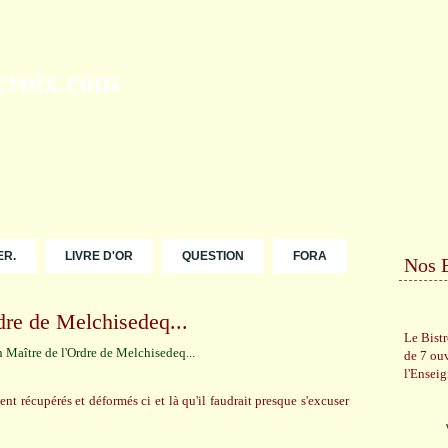
ER.
LIVRE D'OR
QUESTION
FORA
Nos 
dre de Melchisedeq...
Le Bist
de 7 ou
l'Ensei
ent récupérés et déformés ci et là qu'il faudrait presque s'excuser