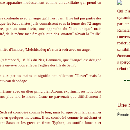
laisse apparaître modestement comme un auxiliaire qui prend en
Qui n'a
dynami
a confondu avec un ange qu'il n'est pas... Il ne fait pas partie des
 que les Kabbalistes juifs connaissent sous la forme des 72 anges
par un
e, par un nom divin, une approche du "dieu unique" mais
Ramater
lité, de la même manière qu'aucun des "ouatou" n'avait la "taille"
conversa
rosicr
 initiés d'Imhotep/Melchisedeq n'a rien à voir avec un ange.
sensibi
étonna
 (référence 5, 18-20) du Nag Hammadi, que "l'ange" est désigné
s'aperç
 été envoyé pour enlever l'église des fils de Seth".
début d
 aux petites mains et signifie naturellement "élever" mais la
-
nouveau décodage...
théisme avec un dieu principiel, Atoum, exprimant ses fonctions
ns plus tard le monothéisme ne parvenait que difficilement à
..
Une 
 Seth est considéré comme le bon, mais lorsque Seth fait enfermer
Écoute 
nne en quelques morceaux, il est considéré comme le méchant et
ent Satan et les grecs en firent Typhon, un souffle fumeux et