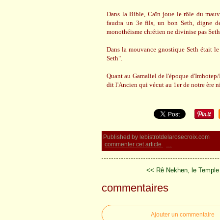
Dans la Bible, Caïn joue le rôle du mauva
faudra un 3e fils, un bon Seth, digne de
monothéisme chrétien ne divinise pas Seth e
Dans la mouvance gnostique Seth était le 
Seth".
Quant au Gamaliel de l'époque d'Imhotep/
dit l'Ancien qui vécut au 1er de notre ère n
Published by lebistrotdelarosecroix.com
commenter cet article
…
<< Rê Nekhen, le Temple d
commentaires
Ajouter un commentaire