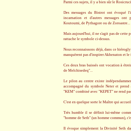
Parmi ces sujets, il y a bien sûr le Rosicru
Des messages du Bistrot ont évoqué l'
incarnation et d'autres messages ont pr
Koutoumi, de Pythagore ou de Zoroastre...
Mais aujourd'hui, il ne s'agit pas de cette
rattache le symbole ci-dessus.
Nous reconnaissons déjà, dans ce hiéroglyp
manquèrent pas d'inspirer Akhenaton et le 
Ces deux bras baissés ont vocation à étrein
de Melchisedeq"...
Le pilon au centre existe indépendamment e
accompagné du symbole Neter et prend alo
"KEM" combiné avec "KEPET" ne rend pas n
C'est en quelque sorte le Maître qui accueil
Très humble il se définit lui-même comme
"homme de Seth" (un homme commun), c'est
Il évoque simplement la Divinité Seth da