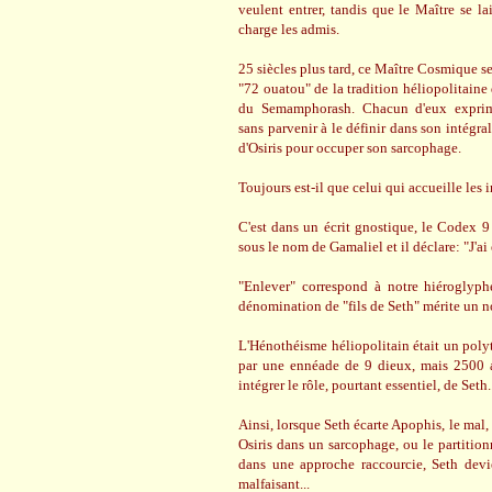
veulent entrer, tandis que le Maître se 
charge les admis.
25 siècles plus tard, ce Maître Cosmique ser
"72 ouatou" de la tradition héliopolitaine
du Semamphorash. Chacun d'eux exprim
sans parvenir à le définir dans son intégra
d'Osiris pour occuper son sarcophage.
Toujours est-il que celui qui accueille les
C'est dans un écrit gnostique, le Codex 9
sous le nom de Gamaliel et il déclare: "J'ai
"Enlever" correspond à notre hiéroglyphe
dénomination de "fils de Seth" mérite un 
L'Hénothéisme héliopolitain était un poly
par une ennéade de 9 dieux, mais 2500 a
intégrer le rôle, pourtant essentiel, de Seth.
Ainsi, lorsque Seth écarte Apophis, le mal,
Osiris dans un sarcophage, ou le partitio
dans une approche raccourcie, Seth devi
malfaisant...