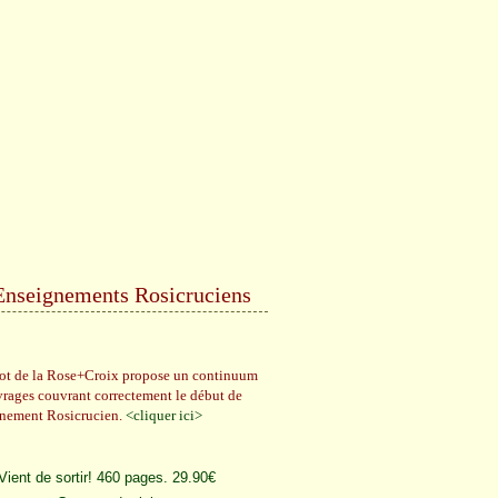
Enseignements Rosicruciens
rot de la Rose+Croix propose un continuum
vrages couvrant correctement le début de
gnement Rosicrucien.
<cliquer ici>
Vient de sortir! 460 pages. 29.90€