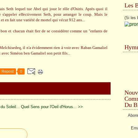
Les 
is Seth lequel tue Abel qui joue le rôle d'Osiris. Après quoi il
 s'appeler effectivement Seth, pour arranger le coup. Mais le
(Si les 
t en fait une variété de mortel qui vécut 912 ans...
bon et chacun était fier de se considérer comme un "enfants de
Hymn
Melchisedeq, il n'a évidemment rien à voir avec Raban Gamaliel
i avec Siméon ben Gamaliel son petit fils...
Repost
0
Nouv
Comme
Du Bi
u Soleil...
Quel Sens pour l'Oeil d'Horus... >>
Abonn
Ema