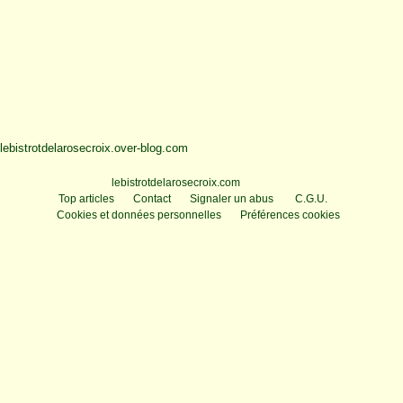
lebistrotdelarosecroix.over-blog.com
Voir le profil de
lebistrotdelarosecroix.com
sur le portail Overblog
Top articles
Contact
Signaler un abus
C.G.U.
Cookies et données personnelles
Préférences cookies