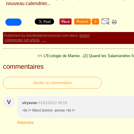
nouveau calendrier...
Repost
0
Published by lebistrotdelarosecroix.com
dans
bistrot
commenter cet article
…
<< L'Ecologie de Mamie...(2)
Quand les Salamandres fo
commentaires
Ajouter un commentaire
V
viryavan
01/01/2012 09:19
<br /> Merci bonne annee <br />
Répondre