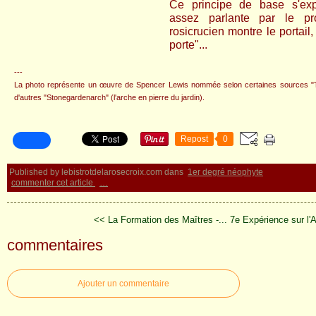
Ce principe de base s'ex
assez parlante par le pr
rosicrucien montre le portai
porte"...
---
La photo représente un œuvre de Spencer Lewis nommée selon certaines sources "The
d'autres "Stonegardenarch" (l'arche en pierre du jardin).
Repost
0
Published by lebistrotdelarosecroix.com
dans
1er degré néophyte
commenter cet article
…
<< La Formation des Maîtres -...
7e Expérience sur l'
commentaires
Ajouter un commentaire