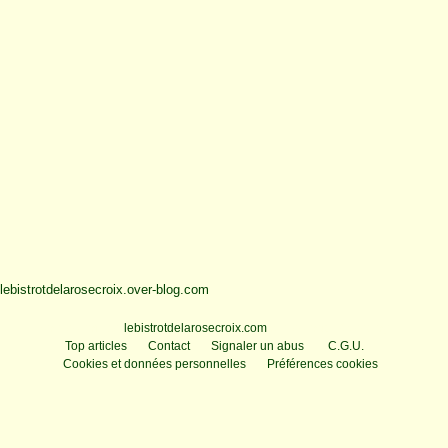
lebistrotdelarosecroix.over-blog.com
Voir le profil de
lebistrotdelarosecroix.com
sur le portail Overblog
Top articles
Contact
Signaler un abus
C.G.U.
Cookies et données personnelles
Préférences cookies