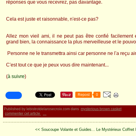
réponses que vous recevrez, pas davantage.
Cela est juste et raisonnable, n'est-ce pas?
Allez mon vieil ami, il ne peut pas être confié facilement 
grand bien, la connaissance la plus merveilleuse et le pouvo
Personne ne le transmettra ainsi car p
ersonne ne l'a reçu ai
C'est tout ce que je peux vous dire maintenant...
(
à suivre
)
Repost
0
Published by lebistrotdelarosecroix.com
dans
mysterious brown casket
commenter cet article
…
<< Soucoupe Volante et Guides...
Le Mystérieux Coffret 