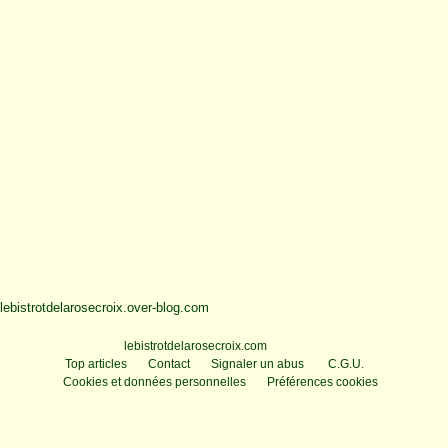
lebistrotdelarosecroix.over-blog.com
Voir le profil de
lebistrotdelarosecroix.com
sur le portail Overblog
Top articles
Contact
Signaler un abus
C.G.U.
Cookies et données personnelles
Préférences cookies