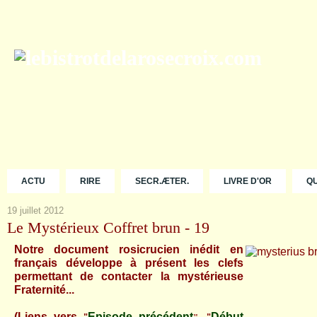
ACTU
RIRE
SECR.ÆTER.
LIVRE D'OR
Q
19 juillet 2012
Le Mystérieux Coffret brun - 19
Notre document rosicrucien inédit en
français développe à présent les clefs
permettant de contacter la mystérieuse
Fraternité...
(Liens vers
Episode précédent
Début