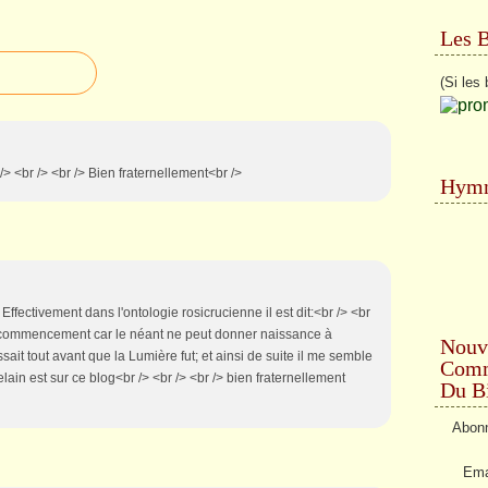
Les 
(Si les 
br /> <br /> <br /> Bien fraternellement<br />
Hymn
 Effectivement dans l'ontologie rosicrucienne il est dit:<br /> <br
de commencement car le néant ne peut donner naissance à
Nouv
ait tout avant que la Lumière fut; et ainsi de suite il me semble
Comme
lain est sur ce blog<br /> <br /> <br /> bien fraternellement
Du Bi
Abonn
Ema