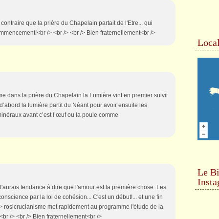
 contraire que la prière du Chapelain partait de l'Etre... qui
mmencement!<br /> <br /> <br /> Bien fraternellement<br />
Local
e dans la prière du Chapelain la Lumière vint en premier suivit
lu d’abord la lumière partit du Néant pour avoir ensuite les
minéraux avant c’est l’œuf ou la poule comme
Le Bi
Inst
 J'aurais tendance à dire que l'amour est la première chose. Les
nscience par la loi de cohésion... C'est un début!... et une fin
 /> rosicrucianisme met rapidement au programme l'étude de la
<br /> <br /> Bien fraternellement<br />