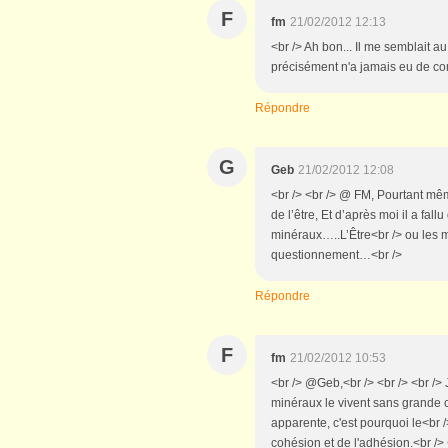
F
fm
21/02/2012 12:13
<br /> Ah bon... Il me semblait au
précisément n'a jamais eu de co
Répondre
G
Geb
21/02/2012 12:08
<br /> <br /> @ FM, Pourtant mêm
de l’être, Et d’après moi il a fal
minéraux…..L’Être<br /> ou les 
questionnement…<br />
Répondre
F
fm
21/02/2012 10:53
<br /> @Geb,<br /> <br /> <br />
minéraux le vivent sans grande co
apparente, c'est pourquoi le<br
cohésion et de l'adhésion.<br /> 