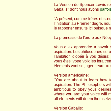
La Version de Spencer Lewis ret
Gabalis" dont nous avons
parfoi
"A présent, comme frères et sœ
l'Initiation au Premier degré, n
le rapporter ensuite ici puisqu
La promesse de l'ordre aux Néop
Vous allez apprendre à savoir 
aspiration. Les philosophes sero
l'ambition d'obéir à vos désirs
vous êtes; votre voix les fera tr
éléments vont se juger heureux d'
Version américaine:
"You are about to learn how t
aspiration. The Philosophers will
ambitious to obey yous desire
where you are; your voice will 
all elements will deem themselve
Version Gabalis: