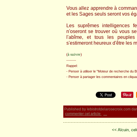
Vous allez apprendre à commande
et les Sages seuls seront vos ég
Les suprêmes intelligences fe
n'oseront se trouver où vous ser
l'abîme, et tous les peuples 
s'estimeront heureux d'être les mi
(
à suivre
)
--------
Rappel:
- Penser à utiliser le "Moteur de recherche du Bi
- Penser à partager les commentaires en cliqu
Published by lebistrotdelarosecroix.com
da
commenter cet article
…
<< Alcuin, celu