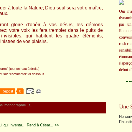
r à toute la Nature; Dieu seul sera votre maître,
Qui n'a
aux.
dynami
ront gloire d'obéir à vos désirs; les démons
par un
ez; votre voix les fera trembler dans le puits de
Ramater
invisibles, qui habitent les quatre éléments,
conversa
nistres de vos plaisirs.
rosicr
sensibi
étonna
s'aperç
strot" (tout en haut à droite)
début d
ant sur "commenter" ci-dessous.
-
Repost
0
Une 
ns
monographie 1t1
Ne conv
l’injusti
i qui inventa...
Rend à César... >>