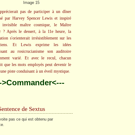
pprécierait pas de participer à un dîner
sé par Harvey Spencer Lewis et inspiré
 invisible maître cosmique, le Maître
 ? Après le dessert, à la 11e heure, la
tion s'orienterait irrésistiblement sur les
uciens. Et Lewis exprime les idées
lisant au rosicrucianisme son auditoire
mment varié. Et avec le recul, chacun
oit que les mots employés peut devenir le
'une piste conduisant à un éveil mystique.
-->Commander<---
Sentence de Sextus
oite pas ce qui est obtenu par
ce.