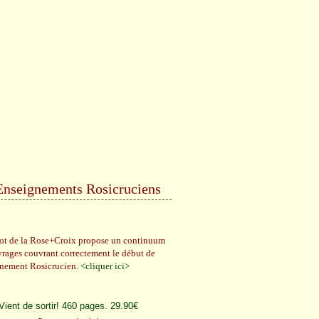
Enseignements Rosicruciens
rot de la Rose+Croix propose un continuum
vrages couvrant correctement le début de
gnement Rosicrucien.
<cliquer ici>
Vient de sortir! 460 pages. 29.90€