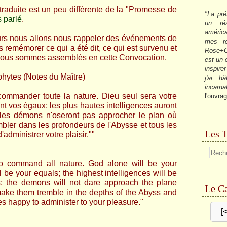
raduite est un peu différente de la "Promesse de
"La pré
s parlé
.
un ré
américa
urs nous allons nous rappeler des événements de
mes re
ous remémorer
ce qui a été dit, ce qui est survenu et
Rose+C
e nous sommes assemblés en cette Convocation.
est un
inspire
hytes (Notes du Maître)
j'ai h
incarna
commander toute la nature. Dieu seul sera votre
l'ouvrag
nt vos égaux; les plus hautes intelligences auront
; les démons n'oseront pas approcher le plan où
embler dans les profondeurs de l'Abysse et tous les
Les T
administrer votre plaisir.""
o command all nature. God alone will be your
 be your equals; the highest intelligences will be
s; the demons will not dare approach the plane
Le Ca
make them tremble in the depths of the Abyss and
s happy to administer to your pleasure."
[